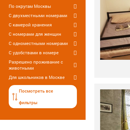
По округам Москвы
С двухместными номерами
С камерой хранения
С номерами для женщин
С одноместными номерами
С удобствами в номере
Разрешено проживание с
животными
Для школьников в Москве
Посмотреть все
фильтры