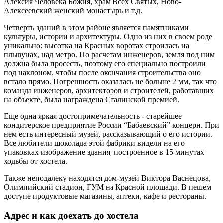
Алексия Человека Божия, храм Всех Святых, Ново-
Алексеевский женский монастырь и т.д.
Четверть зданий в этом районе является памятниками
культуры, истории и архитектуры. Одно из них в своем роде
уникально: высотка на Красных воротах строилась на
плывунах, над метро. По расчетам инженеров, земля под ним
должна была просесть, поэтому его специально построили
под наклоном, чтобы после окончания строительства оно
встало прямо. Погрешность оказалась не больше 2 мм, так что
команда инженеров, архитекторов и строителей, работавших
на объекте, была награждена Сталинской премией.
Еще одна яркая достопримечательность - старейшее
кондитерское предприятие России “Бабаевский” концерн. При
нем есть интересный музей, рассказывающий о его истории.
Все любители шоколада этой фабрики видели на его
упаковках изображение здания, построенное в 15 минутах
ходьбы от хостела.
Также неподалеку находятся дом-музей Виктора Васнецова,
Олимпийский стадион, ГУМ на Красной площади. В пешем
доступе продуктовые магазины, аптеки, кафе и рестораны.
Адрес и как доехать до хостела