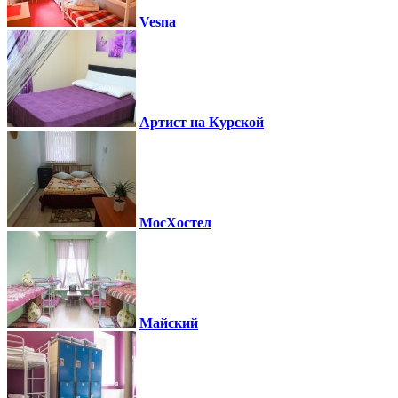
Vesna
Артист на Курской
МосХостел
Майский