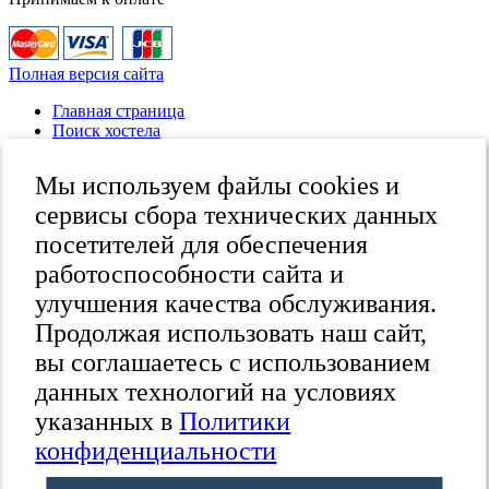
Полная версия сайта
Главная страница
Поиск хостела
Все хостелы
Отзывы о хостелах
Мы используем файлы cookies и
Каталог хостелов
Как оплатить
сервисы сбора технических данных
Контакты
посетителей для обеспечения
Наши группы
работоспособности сайта и
в социальных сетях
улучшения качества обслуживания.
Продолжая использовать наш сайт,
вы соглашаетесь с использованием
Бесплатный по России
8 (800) 222-58-32
данных технологий на условиях
Москва
указанных в
Политики
+7 (495) 646-74-40
Петербург
24
конфиденциальности
+7 (812) 418-22-18