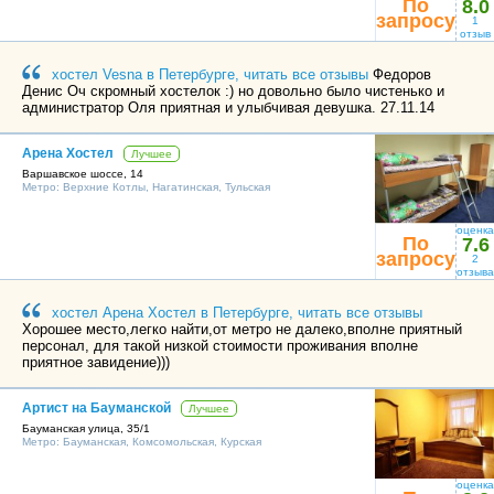
По
8.0
запросу
1
отзыв
хостел Vesna в Петербурге, читать все отзывы
Федоров
Денис Оч скромный хостелок :) но довольно было чистенько и
администратор Оля приятная и улыбчивая девушка. 27.11.14
Арена Хостел
Лучшее
Варшавское шоссе, 14
Метро:
Верхние Котлы
,
Нагатинская
,
Тульская
оценка
По
7.6
запросу
2
отзыва
хостел Арена Хостел в Петербурге, читать все отзывы
Хорошее место,легко найти,от метро не далеко,вполне приятный
персонал, для такой низкой стоимости проживания вполне
приятное завидение)))
Артист на Бауманской
Лучшее
Бауманская улица, 35/1
Метро:
Бауманская
,
Комсомольская
,
Курская
оценка