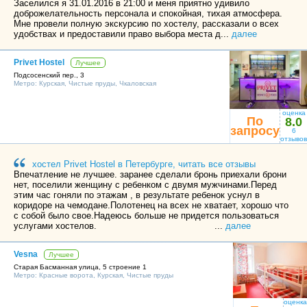
Заселился я 31.01.2016 в 21:00 и меня приятно удивило
доброжелательность персонала и спокойная, тихая атмосфера.
Мне провели полную экскурсию по хостелу, рассказали о всех
удобствах и предоставили право выбора места д...
далее
Privet Hostel
Лучшее
Подсосенский пер., 3
Метро:
Курская
,
Чистые пруды
,
Чкаловская
оценка
По
8.0
запросу
6
отзывов
хостел Privet Hostel в Петербурге, читать все отзывы
Впечатление не лучшее. заранее сделали бронь приехали брони
нет, поселили женщину с ребенком с двумя мужчинами.Перед
этим час гоняли по этажам , в результате ребенок уснул в
коридоре на чемодане.Полотенец на всех не хватает, хорошо что
с собой было свое.Надеюсь больше не придется пользоваться
услугами хостелов. ...
далее
Vesna
Лучшее
Старая Басманная улица, 5 строение 1
Метро:
Красные ворота
,
Курская
,
Чистые пруды
оценка