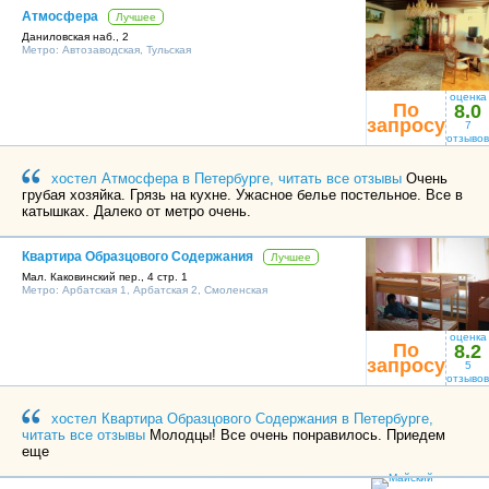
Атмосфера
Лучшее
Даниловская наб., 2
Метро:
Автозаводская
,
Тульская
оценка
По
8.0
запросу
7
отзывов
хостел Атмосфера в Петербурге, читать все отзывы
Очень
грубая хозяйка. Грязь на кухне. Ужасное белье постельное. Все в
катышках. Далеко от метро очень.
Квартира Образцового Содержания
Лучшее
Мал. Каковинский пер., 4 стр. 1
Метро:
Арбатская 1
,
Арбатская 2
,
Смоленская
оценка
По
8.2
запросу
5
отзывов
хостел Квартира Образцового Содержания в Петербурге,
читать все отзывы
Молодцы! Все очень понравилось. Приедем
еще