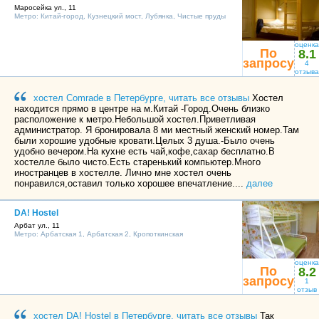
Маросейка ул., 11
Метро:
Китай-город
,
Кузнецкий мост
,
Лубянка
,
Чистые пруды
оценка
По
8.1
запросу
4
отзыва
хостел Comrade в Петербурге, читать все отзывы
Хостел
находится прямо в центре на м.Китай -Город.Очень близко
расположение к метро.Небольшой хостел.Приветливая
администратор. Я бронировала 8 ми местный женский номер.Там
были хорошие удобные кровати.Целых 3 душа.-Было очень
удобно вечером.На кухне есть чай,кофе,сахар бесплатно.В
хостелле было чисто.Есть старенький компьютер.Много
иностранцев в хостелле. Лично мне хостел очень
понравился,оставил только хорошее впечатление....
далее
DA! Hostel
Арбат ул., 11
Метро:
Арбатская 1
,
Арбатская 2
,
Кропоткинская
оценка
По
8.2
запросу
1
отзыв
хостел DA! Hostel в Петербурге, читать все отзывы
Так