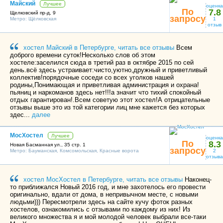
Майский
Лучшее
оценка
По
7.8
Щелковский пр-д, 9
запросу
Метро:
Щёлковская
1
отзыв
хостел Майский в Петербурге, читать все отзывы
Всем
доброго времени суток!Несколько слов об этом
хостеле:заселился сюда в третий раз в октябре 2015 по сей
день.всё здесь устраивает:чисто,уютно,дружный и приветливый
коллектив!порядочные соседи со всех уголков нашей
родины,Понимающая и приветливая администрация и охрана!
пьяниц и наркоманов здесь нет!!!а значит что тихий спокойный
отдых гарантирован!.Всем советую этот хостел!А отрицательные
отзывы выше это из той категории лиц мне кажется без которых
здес...
далее
МосХостел
Лучшее
оценка
По
8.3
Новая Басманная ул., 35 стр. 1
запросу
Метро:
Бауманская
,
Комсомольская
,
Красные ворота
2
отзыва
хостел МосХостел в Петербурге, читать все отзывы
Наконец-
то приближался Новый 2016 год, и мне захотелось его провести
оригинально, вдали от дома, в непривычном месте, с новыми
людьми))) Пересмотрели здесь на сайте кучу фоток разных
хостелов, ознакомились с отзывами по каждому из них! Из
великого множества я и мой молодой человек выбрали все-таки