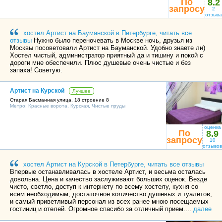
По
8.2
запросу
2
отзыва
хостел Артист на Бауманской в Петербурге, читать все
отзывы
Нужно было переночевать в Москве ночь, друзья из
Москвы посоветовали Артист на Бауманской. Удобно знаете ли)
Хостел чистый, администратор приятный да и тишину и покой с
дороги мне обеспечили. Плюс душевые очень чистые и без
запаха! Советую.
Артист на Курской
Лучшее
Старая Басманная улица, 18 строение 8
Метро:
Красные ворота
,
Курская
,
Чистые пруды
оценка
По
8.9
запросу
10
отзывов
хостел Артист на Курской в Петербурге, читать все отзывы
Впервые останавливалась в хостеле Артист, и весьма осталась
довольна. Цена и качество заслуживают больших оценок. Везде
чисто, светло, доступ к интернету по всему хостелу, кухня со
всем необходимым, достаточное количество душевых и туалетов,
и самый приветливый персонал из всех ранее мною посещаемых
гостиниц и отелей. Огромное спасибо за отличный прием....
далее