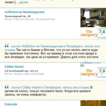
любят:)...
далее
ArtDeSon на Ленинградском
Ленинградский пр., 48
Метро:
Аэропорт
,
Динамо
,
Петровский парк
оценка
По
7.8
запросу
3
отзыва
хостел ArtDeSon на Ленинградском в Петербурге, читать все
отзывы
Так часто бываю в Москве, что устал искать место куда
бы приезжал постоянно. Вот на пример в этом хостеле вроде и
все впорядке, так цена не устраивает. Дорого для этого хостела
Chillax Hostel
оценка
По
7.9
2-й Колобовский пер., 9/2 к.5
запросу
Метро:
Трубная
,
Цветной бульвар
2
отзыва
хостел Chillax Hostel в Петербурге, читать все отзывы
В
целом не плохо, только тесновато было. Когда все кровати
заняты, не очень комфортно.
Comrade