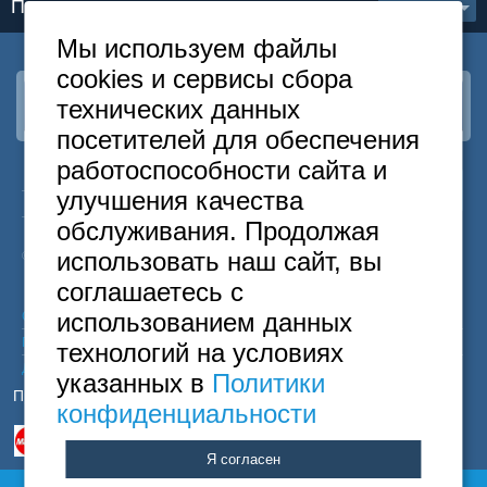
Показать еще
1 из 2
Мы используем файлы
cookies и сервисы сбора
технических данных
Наша группа
ВКонтакте
посетителей для обеспечения
работоспособности сайта и
24
Москва
+7
495
646-74-40
улучшения качества
часа
Санкт-Петербург
+7
812
418-22-18
обслуживания. Продолжая
Бесплатный
8
800
222-58-32
использовать наш сайт, вы
© 2015 Hostels of Moscow. Все права защищены.
соглашаетесь с
использованием данных
Согласие на обработку персональных данных
Политика конфиденциальности
технологий на условиях
Договор оферты
указанных в
Политики
Принимаем к оплате
конфиденциальности
Я согласен