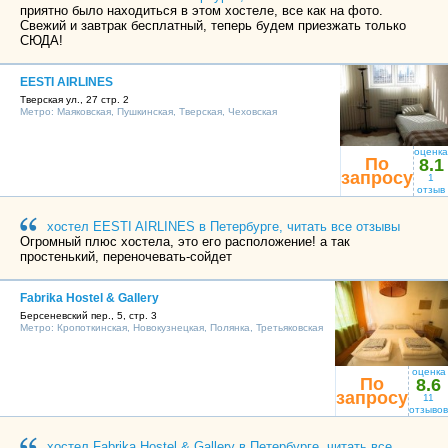
приятно было находиться в этом хостеле, все как на фото.
Свежий и завтрак бесплатный, теперь будем приезжать только
СЮДА!
EESTI AIRLINES
Тверская ул., 27 стр. 2
Метро:
Маяковская
,
Пушкинская
,
Тверская
,
Чеховская
оценка
По
8.1
запросу
1
отзыв
хостел EESTI AIRLINES в Петербурге, читать все отзывы
Огромный плюс хостела, это его расположение! а так
простенький, переночевать-сойдет
Fabrika Hostel & Gallery
Берсеневский пер., 5, стр. 3
Метро:
Кропоткинская
,
Новокузнецкая
,
Полянка
,
Третьяковская
оценка
По
8.6
запросу
11
отзывов
хостел Fabrika Hostel & Gallery в Петербурге, читать все