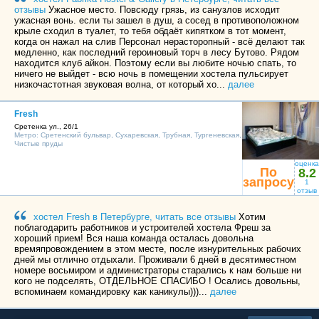
отзывы
Ужасное место. Повсюду грязь, из санузлов исходит
ужасная вонь. если ты зашел в душ, а сосед в противоположном
крыле сходил в туалет, то тебя обдаёт кипятком в тот момент,
когда он нажал на слив Персонал нерасторопный - всё делают так
медленно, как последний героиновый торч в лесу Бутово. Рядом
находится клуб айкон. Поэтому если вы любите ночью спать, то
ничего не выйдет - всю ночь в помещении хостела пульсирует
низкочастотная звуковая волна, от который хо...
далее
Fresh
Сретенка ул., 26/1
Метро:
Сретенский бульвар
,
Сухаревская
,
Трубная
,
Тургеневская
,
Чистые пруды
оценка
По
8.2
запросу
1
отзыв
хостел Fresh в Петербурге, читать все отзывы
Хотим
поблагодарить работников и устроителей хостела Фреш за
хороший прием! Вся наша команда осталась довольна
времяпровождением в этом месте, после изнурительных рабочих
дней мы отлично отдыхали. Проживали 6 дней в десятиместном
номере восьмиром и администраторы старались к нам больше ни
кого не подселять, ОТДЕЛЬНОЕ СПАСИБО ! Осались довольны,
вспоминаем командировку как каникулы)))...
далее