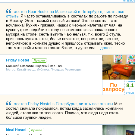
отзывов
хостел Bear Hostel на Маяковской в Петербурге, читать все
отзывы
Я часто останавливаюсь в хостелах по работе по приезду
в Москву. Этот - самый грязный из всех! Это не хостел - это
ночлежка! Кухня - грязная, чашки с черным налетом от чая; на
кухне утром подойти к столу невозможно из-за наваленного
мусора на столе; сесть выпить чаю нельзя, т.к. всего 2 стула,
пришлось кушать стоя; белье нечистое, непромытое, ветхое,
неприятное; в комнате душно и пришлось открывать окно, тесно
так. что пройти можно только боком; в душе есл...
далее
Friday Hostel
Лучшее
Большой Спасоглинищевский пер., 6/1
Метро:
Китай-город
,
Лубянка
,
Площадь Революции
оценка
По
8.1
запросу
1
отзыв
хостел Friday Hostel в Петербурге, читать все отзывы
Мне
хостел сначала понравился, потом когда заселились компании
людей, стало как-то тесновато. Поняла, что сюда надо ехать
большой группой людей.
Ideal Hostel
Лучшее