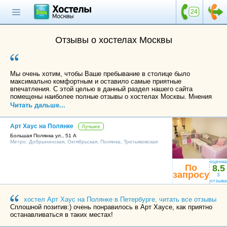
Главная страница
Поиск хостела
Отзывы о хостелах Москвы
Все хостелы
Отзывы о
Мы очень хотим, чтобы Ваше пребывание в столице было
хостелах
максимально комфортным и оставило самые приятные
впечатления. С этой целью в данный раздел нашего сайта
помещены наиболее полные отзывы о хостелах Москвы. Мнения
Каталог хостелов
людей, которые уже успели оценить все преимущества и
Читать дальше...
недостатки конкретных мест отдыха, обязательно помогут Вам
Как оплатить
сделать правильный выбор.
Арт Хаус на Полянке
Лучшее
Каждый гость, решивший поделиться своими впечатлениями о
Контакты
Большая Полянка ул., 51 А
хостеле, оценивает ряд его характеристик по десятибалльной
Метро:
Добрынинская
,
Октябрьская
,
Полянка
,
Третьяковская
шкале. Это дает нам возможность составлять и постоянно
обновлять рейтинг хостелов Москвы, а лидеров списка выносить
Наши группы
на главную страницу сайта. Оценке подлежат следующие
в социальных сетях
оценка
По
8.5
параметры: удобство расположения относительно остановок
запросу
транспорта и достопримечательностей, отношение сотрудников к
3
отзыва
постояльцам, надежность систем безопасности, полнота
оснащения хостела необходимым оборудованием, чистота
номеров и мест общего пользования. Кроме того, отзывы
хостел Арт Хаус на Полянке в Петербурге, читать все отзывы
Бесплатный по России
содержат информацию об условиях проживания в номерах и
Сплошной позитив:) очень понравилось в Арт Хаусе, как приятно
8 (800) 222-58-32
предоставляемых услугах.
останавливаться в таких местах!
Сопоставив мнение авторов рецензий с описанием хостелов на