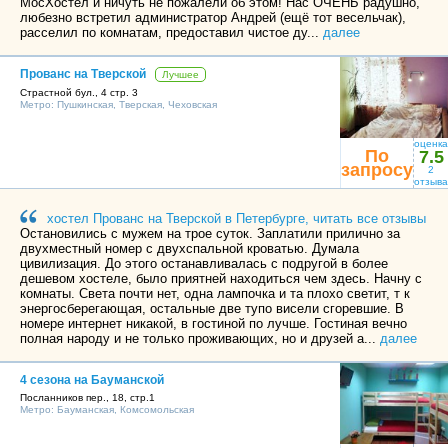
МосХостел и ничуть не пожалели об этом! Нас ОЧЕНЬ радушно,
любезно встретил администратор Андрей (ещё тот весельчак),
расселил по комнатам, предоставил чистое ду...
далее
Прованс на Тверской
Лучшее
Страстной бул., 4 стр. 3
Метро:
Пушкинская
,
Тверская
,
Чеховская
оценка
По
7.5
запросу
2
отзыва
хостел Прованс на Тверской в Петербурге, читать все отзывы
Остановились с мужем на трое суток. Заплатили прилично за
двухместный номер с двухспальной кроватью. Думала
цивилизация. До этого останавливалась с подругой в более
дешевом хостеле, было приятней находиться чем здесь. Начну с
комнаты. Света почти нет, одна лампочка и та плохо светит, т к
энергосберегающая, остальные две тупо висели сгоревшие. В
номере интернет никакой, в гостиной по лучше. Гостиная вечно
полная народу и не только проживающих, но и друзей а...
далее
4 сезона на Бауманской
Посланников пер., 18, стр.1
Метро:
Бауманская
,
Комсомольская