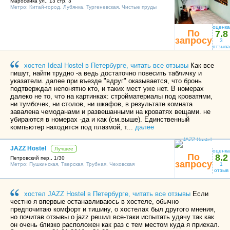
Маросейка ул., 13 стр. 3
Метро:
Китай-город
,
Лубянка
,
Тургеневская
,
Чистые пруды
оценка
По
7.8
запросу
3
отзыва
хостел Ideal Hostel в Петербурге, читать все отзывы
Как все
пишут, найти трудно -а ведь достаточно повесить табличку и
указатели. далее при въезде "вдруг" оказывается, что бронь
подтверждал непонятно кто, и таких мест уже нет. В номерах
далеко не то, что на картинках: стройматериалы под кроватями,
ни тумбочек, ни столов, ни шкафов, в результате комната
завалена чемоданами и развешанными на кроватях вещами. не
убираются в номерах -да и как (см.выше). Единственный
компьютер находится под плазмой, т...
далее
JAZZ Hostel
Лучшее
оценка
По
8.2
Петровский пер., 1/30
запросу
Метро:
Пушкинская
,
Тверская
,
Трубная
,
Чеховская
1
отзыв
хостел JAZZ Hostel в Петербурге, читать все отзывы
Если
честно я впервые останавливаюсь в хостеле, обычно
предпочитаю комфорт и тишину, о хостелах был другого мнения,
но почитав отзывы о jazz решил все-таки испытать удачу так как
он очень близко расположен как раз с тем местом куда я приехал.