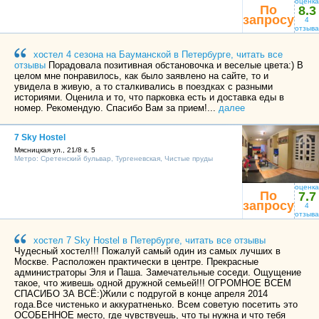
оценка
По
8.3
запросу
4
отзыва
хостел 4 сезона на Бауманской в Петербурге, читать все
отзывы
Порадовала позитивная обстановочка и веселые цвета:) В
целом мне понравилось, как было заявлено на сайте, то и
увидела в живую, а то сталкивались в поездках с разными
историями. Оценила и то, что парковка есть и доставка еды в
номер. Рекомендую. Спасибо Вам за прием!...
далее
7 Sky Hostel
Мясницкая ул., 21/8 к. 5
Метро:
Сретенский бульвар
,
Тургеневская
,
Чистые пруды
оценка
По
7.7
запросу
4
отзыва
хостел 7 Sky Hostel в Петербурге, читать все отзывы
Чудесный хостел!!! Пожалуй самый один из самых лучших в
Москве. Расположен практически в центре. Прекрасные
администраторы Эля и Паша. Замечательные соседи. Ощущение
такое, что живешь одной дружной семьей!!! ОГРОМНОЕ ВСЕМ
СПАСИБО ЗА ВСЁ:)Жили с подругой в конце апреля 2014
года.Все чистенько и аккуратненько. Всем советую посетить это
ОСОБЕННОЕ место, где чувствуешь, что ты нужна и что тебя