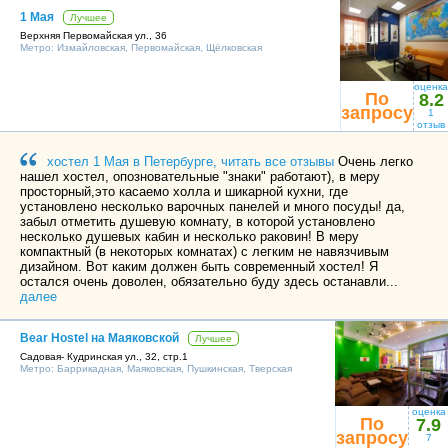
Москва
сайте, можно выбрать наиболее подходящее место отдыха.
1 Мая
+7 (495) 646-74-40
Лучшее
Однако просим Вас не судить о хостеле в Москве лишь по
одному, пусть даже очень эмоциональному, отзыву. Впечатления
Верхняя Первомайская ул., 36
Петербург
Метро:
Измайловская
,
Первомайская
,
Щёлковская
каждого человека носят субъективный характер и могут не
+7 (812) 418-22-18
совпадать с мнением других гостей и администрации.
Если после проживания в конкретном хостеле Москвы Вы
оценка
По
8.2
захотите высказать свое мнение, тогда мы снова ждем Вас в этом
Полная версия сайта
запросу
1
разделе нашего сайта. Будем очень благодарны за помощь в
отзыв
формировании списка «лучших из лучших».
Ваше мнение важно для нас и будет непременно опубликовано
хостел 1 Мая в Петербурге, читать все отзывы
Очень легко
на странице, при отсутствии в нем информации рекламного
нашел хостел, опозновательные "знаки" работают), в меру
характера и ненормативной лексики.
просторный,это касаемо холла и шикарной кухни, где
установлено несколько варочных панелей и много посуды! да,
забыл отметить душевую комнату, в которой установлено
несколько душевых кабин и несколько раковин! В меру
компактный (в некоторых комнатах) с легким не навязчивым
дизайном. Вот каким должен быть современный хостел! Я
остался очень доволен, обязательно буду здесь останавли...
далее
Bear Hostel на Маяковской
Лучшее
Садовая- Кудринская ул., 32, стр.1
Метро:
Баррикадная
,
Маяковская
,
Пушкинская
,
Тверская
оценка
По
7.9
запросу
7