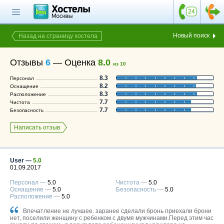
Главная страница
Поиск хостела
Новый поиск
Назад на страницу хостела
Все хостелы
Отзывы
6
—
Оценка
8.0
из 10
Отзывы о
8.3
Персонал
хостелах
8.2
Оснащение
8.3
Расположение
Каталог хостелов
7.7
Чистота
7.7
Безопасность
Как оплатить
Написать отзыв
Контакты
Наши группы
в социальных сетях
User —
5.0
01.09.2017
Персонал —
5.0
Чистота —
5.0
Оснащение —
5.0
Безопасность —
5.0
Расположение —
5.0
Бесплатный по России
8 (800) 222-58-32
Впечатление не лучшее. заранее сделали бронь приехали брони
нет, поселили женщину с ребенком с двумя мужчинами.Перед этим час