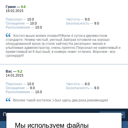
Гриня —
9.6
18.02.2015
Персонал —
10.0
Чистота —
9.0
Оснащение —
10.0
Безопасность —
9.0
Расположение —
10.0
Хостел выше всяких похвал!!!Жили 4 суток в двухместном
стандарте. Номер чистый, уютный.Завтрак готовили на хорошо
оборудованной кухне (в стиле хайтек).На ресепшен- милая и
улыбчивая администратор, очень приятно.Персонал не навязчивый и
приветливый.wi-fi быстрый, в номере ловит отлично. Впрочем - все
супперрр!!!
Вас —
9.2
14.01.2015
Персонал —
10.0
Чистота —
8.0
Оснащение —
9.0
Безопасность —
9.0
Расположение —
10.0
Вполне такой хостелок :) был здесь два раза.рекомендую!
Показать еще
1 из 2
Мы используем файлы