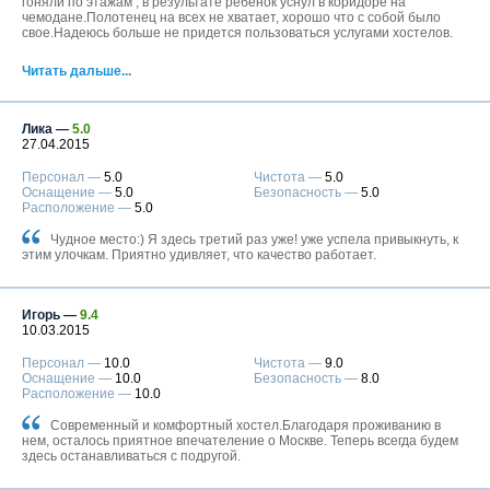
Москва
гоняли по этажам , в результате ребенок уснул в коридоре на
чемодане.Полотенец на всех не хватает, хорошо что с собой было
+7 (495) 646-74-40
свое.Надеюсь больше не придется пользоваться услугами хостелов.
Петербург
+7 (812) 418-22-18
Читать дальше...
Полная версия сайта
Лика —
5.0
27.04.2015
Персонал —
5.0
Чистота —
5.0
Оснащение —
5.0
Безопасность —
5.0
Расположение —
5.0
Чудное место:) Я здесь третий раз уже! уже успела привыкнуть, к
этим улочкам. Приятно удивляет, что качество работает.
Игорь —
9.4
10.03.2015
Персонал —
10.0
Чистота —
9.0
Оснащение —
10.0
Безопасность —
8.0
Расположение —
10.0
Современный и комфортный хостел.Благодаря проживанию в
нем, осталось приятное впечателение о Москве. Теперь всегда будем
здесь останавливаться с подругой.