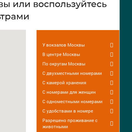
вы или воспользуйтесь
ьтрами
У вокзалов Москвы
В центре Москвы
По округам Москвы
С двухместными номерами
С камерой хранения
С номерами для женщин
С одноместными номерами
С удобствами в номере
Разрешено проживание с
животными