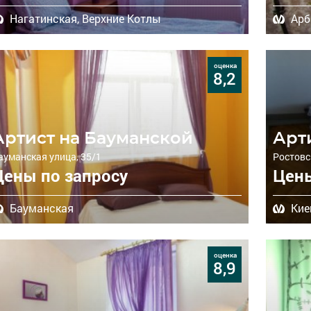
Нагатинская,
Верхние Котлы
Арб
оценка
8,2
Артист на Бауманской
Арт
ауманская улица, 35/1
Ростовск
Цены по запросу
Цены
Бауманская
Кие
оценка
8,9