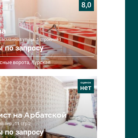
8,0
na
Басманная улица, 5 строение 1
 по запросу
сные ворота,
Курская
оценок
нет
ист на Арбатской
 пер., 11 стр 2
 по запросу