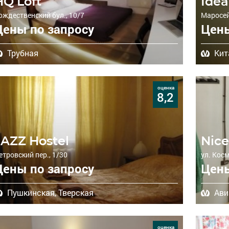
HQ Loft
Idea
ождественский бул., 10/7
Маросейк
Цены по запросу
Цены
Трубная
Кит
оценка
8,2
JAZZ Hostel
Nice
етровский пер., 1/30
ул. Кос
Цены по запросу
Цены
Пушкинская,
Тверская
Ави
оценка