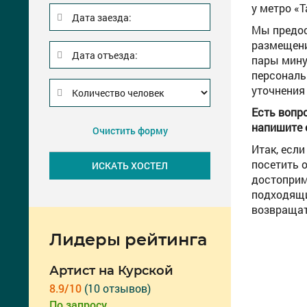
у метро «
Дата заезда:
Мы предо
размещени
Дата отъезда:
пары мину
персональ
уточнения
Есть вопр
напишите 
Очистить форму
Итак, если
посетить 
достоприм
подходящи
возвращат
Лидеры рейтинга
Артист на Курской
8.9/10
(10 отзывов)
По запросу