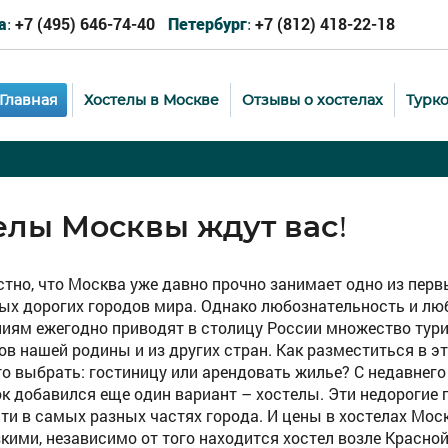
+7 (495) 646-74-40
+7 (812) 418-22-18
а:
Петербург:
Главная
Хостелы в Москве
Отзывы о хостелах
Турк
елы Москвы ждут вас!
стно, что Москва уже давно прочно занимает одно из перв
ых дорогих городов мира. Однако любознательность и лю
иям ежегодно приводят в столицу России множество тури
ков нашей родины и из других стран. Как разместиться в э
то выбрать: гостиницу или арендовать жилье? С недавнего
ок добавился еще один вариант – хостелы. Эти недорогие
ти в самых разных частях города. И цены в хостелах Мос
зкими, независимо от того находится хостел возле Красно