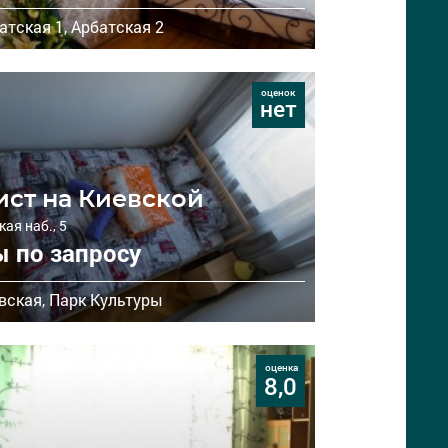
атская 1,
Арбатская 2
оценок
нет
ист на Киевской
ая наб., 5
 по запросу
вская,
Парк Культуры
оценка
8,0