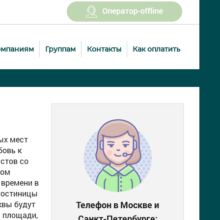
омпаниям
Группам
Контакты
Как оплатить
ых мест
бовь к
стов со
том
 времени в
 гостиницы
квы будут
Телефон в Москве и
й площади,
Санкт-Петербурге: