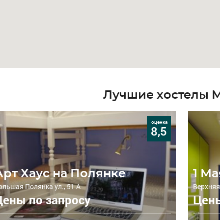
Лучшие хостелы 
оценка
8,5
Арт Хаус на Полянке
1 Ма
ольшая Полянка ул., 51 А
Верхняя
Цены по запросу
Цены