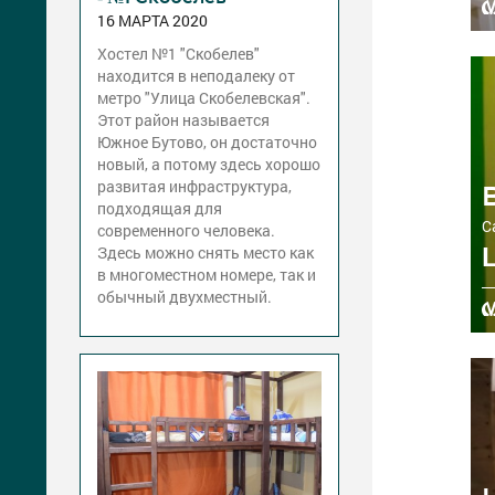
16 МАРТА 2020
Хостел №1 "Скобелев"
находится в неподалеку от
метро "Улица Скобелевская".
Этот район называется
Южное Бутово, он достаточно
новый, а потому здесь хорошо
развитая инфраструктура,
подходящая для
С
современного человека.
Здесь можно снять место как
в многоместном номере, так и
обычный двухместный.