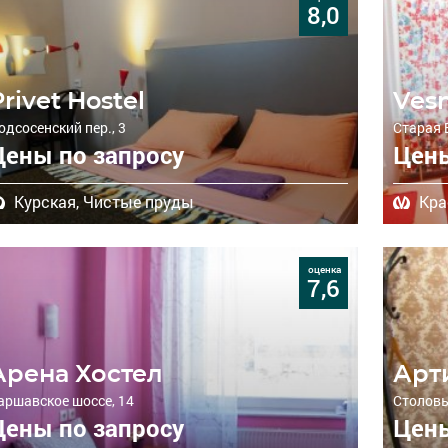
8,0
rivet Hostel
Ves
одсосенский пер., 3
Старая 
Цены по запросу
Цены
Курская,
Чистые пруды
Кра
оценка
7,6
Арена Хостел
Арт
аршавское шоссе, 14
Столовый
Цены по запросу
Цены