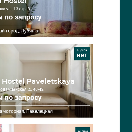
l Hostel
а ул., 13 стр. 3
 по запросу
ай-город,
Лубянка
оценок
нет
 Hostel Paveletskaya
модамианская, д. 40-42
 по запросу
амоторная,
Павелецкая
оценка