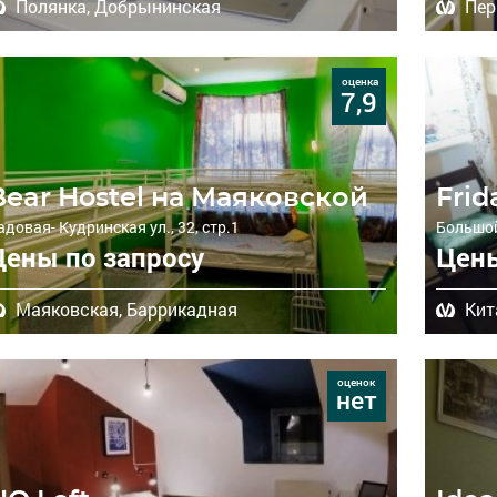
Полянка,
Добрынинская
Пер
оценка
7,9
Bear Hostel на Маяковской
Frid
адовая- Кудринская ул., 32, стр.1
Большой
Цены по запросу
Цены
Маяковская,
Баррикадная
Кит
оценок
нет