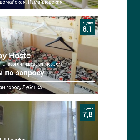
вомайская,
Измайловская
оценка
8,1
ay Hostel
 Спасоглинищевский пер., 6/1
 по запросу
ай-город,
Лубянка
оценка
7,8