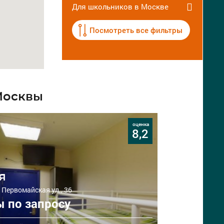
Для школьников в Москве
Посмотреть все фильтры
Москвы
оценка
8,2
я
 Первомайская ул., 36
 по запросу