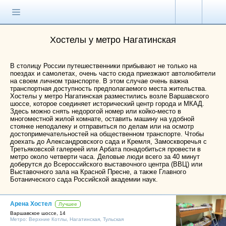
Главная страница
Поиск хостела
Хостелы у метро Нагатинская
Все хостелы
В столицу России путешественники прибывают не только на
Отзывы о
поездах и самолетах, очень часто сюда приезжают автолюбители
хостелах
на своем личном транспорте. В этом случае очень важна
транспортная доступность предполагаемого места жительства.
Хостелы у метро Нагатинская разместились возле Варшавского
Каталог хостелов
шоссе, которое соединяет исторический центр города и МКАД.
Здесь можно снять недорогой номер или койко-место в
Как оплатить
многоместной жилой комнате, оставить машину на удобной
стоянке неподалеку и отправиться по делам или на осмотр
Контакты
достопримечательностей на общественном транспорте. Чтобы
доехать до Александровского сада и Кремля, Замоскворечья с
Третьяковской галереей или Арбата понадобиться провести в
Наши группы
метро около четверти часа. Деловые люди всего за 40 минут
в социальных сетях
доберутся до Всероссийского выставочного центра (ВВЦ) или
Выставочного зала на Красной Пресне, а также Главного
Ботанического сада Российской академии наук.
Бесплатный по России
Арена Хостел
Лучшее
8 (800) 222-58-32
Варшавское шоссе, 14
Метро:
Верхние Котлы
,
Нагатинская
,
Тульская