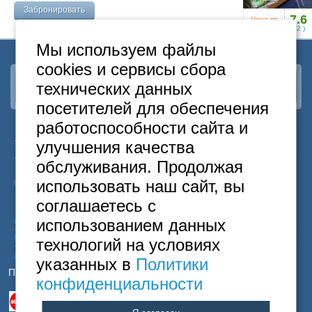
Москва
Забронировать
+7 (495) 646-74-40
7.6
Цена по
запросу
(
2
)
Петербург
+7 (812) 418-22-18
Мы используем файлы
cookies и сервисы сбора
Полная версия сайта
технических данных
Наша группа
ВКонтакте
посетителей для обеспечения
работоспособности сайта и
24
Москва
+7
495
646-74-40
улучшения качества
часа
Санкт-Петербург
+7
812
418-22-18
обслуживания. Продолжая
Бесплатный
8
800
222-58-32
использовать наш сайт, вы
© 2015 Hostels of Moscow. Все права защищены.
соглашаетесь с
использованием данных
Согласие на обработку персональных данных
Политика конфиденциальности
технологий на условиях
Договор оферты
указанных в
Политики
Принимаем к оплате
конфиденциальности