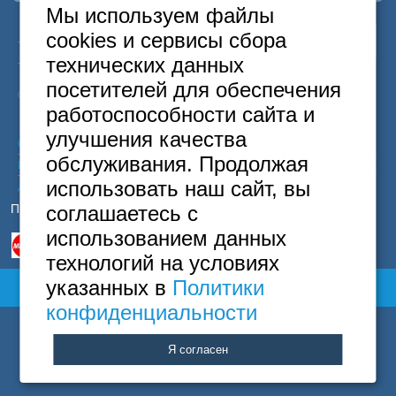
Москва
Мы используем файлы
+7 (495) 646-74-40
24
Москва
+7
495
646-74-40
cookies и сервисы сбора
Петербург
часа
Санкт-Петербург
+7
812
418-22-18
+7 (812) 418-22-18
технических данных
Бесплатный
8
800
222-58-32
посетителей для обеспечения
© 2015 Hostels of Moscow. Все права защищены.
Полная версия сайта
работоспособности сайта и
улучшения качества
Согласие на обработку персональных данных
обслуживания. Продолжая
Политика конфиденциальности
использовать наш сайт, вы
Договор оферты
Принимаем к оплате
соглашаетесь с
использованием данных
технологий на условиях
указанных в
Политики
Полная версия сайта
конфиденциальности
Я согласен