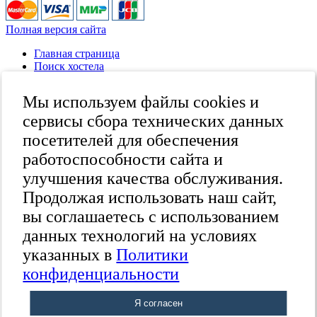
Полная версия сайта
Главная страница
Поиск хостела
Все хостелы
Отзывы о хостелах
Мы используем файлы cookies и
Каталог хостелов
Как оплатить
сервисы сбора технических данных
Контакты
посетителей для обеспечения
Наши группы
работоспособности сайта и
в социальных сетях
улучшения качества обслуживания.
Продолжая использовать наш сайт,
вы соглашаетесь с использованием
Бесплатный по России
8 (800) 222-58-32
данных технологий на условиях
Москва
указанных в
Политики
+7 (495) 646-74-40
Петербург
24
конфиденциальности
+7 (812) 418-22-18
Полная версия сайта
Я согласен
© 2015 Hostels of Moscow.