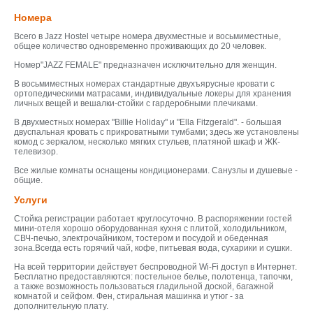
Номера
Всего в Jazz Hostel четыре номера двухместные и восьмиместные,
общее количество одновременно проживающих до 20 человек.
Номер"JAZZ FEMALE" предназначен исключительно для женщин.
В восьмиместных номерах стандартные двухъярусные кровати с
ортопедическими матрасами, индивидуальные локеры для хранения
личных вещей и вешалки-стойки с гардеробными плечиками.
В двухместных номерах "Billie Holiday" и "Ella Fitzgerald". - большая
двуспальная кровать с прикроватными тумбами; здесь же установлены
комод с зеркалом, несколько мягких стульев, платяной шкаф и ЖК-
телевизор.
Все жилые комнаты оснащены кондиционерами. Санузлы и душевые -
общие.
Услуги
Стойка регистрации работает круглосуточно. В распоряжении гостей
мини-отеля хорошо оборудованная кухня с плитой, холодильником,
СВЧ-печью, электрочайником, тостером и посудой и обеденная
зона.Всегда есть горячий чай, кофе, питьевая вода, сухарики и сушки.
На всей территории действует беспроводной Wi-Fi доступ в Интернет.
Бесплатно предоставляются: постельное белье, полотенца, тапочки,
а также возможность пользоваться гладильной доской, багажной
комнатой и сейфом. Фен, стиральная машинка и утюг - за
дополнительную плату.