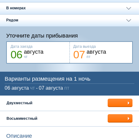
Москва
+7 (495) 646-74-40
В номерах
Петербург
+7 (812) 418-22-18
Рядом
Полная версия сайта
Уточните даты прибывания
Дата заезда
Дата выезда
06
07
августа
августа
чт
пт
Варианты размещения на 1 ночь
06 августа
чт
- 07 августа
пт
Двухместный
Восьмиместный
Описание