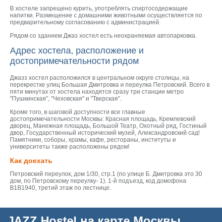
В хостеле запрещено курить, употреблять спиртосодержащие
напитки. Размещение с домашними животными осуществляется по
предварительному согласованию с администрацией.
Рядом со зданием Джаз хостел есть неохраняемая автопарковка.
Адрес хостела, расположение и
достопримечательности рядом
Джазз хостел расположился в центральном округе столицы, на
перекрестке улиц Большая Дмитровка и переулка Петровский. Всего в
пяти минутах от хостела находятся сразу три станции метро
"Пушкинская", "Чеховская" и "Тверская".
Кроме того, в шаговой доступности все главные
достопримечательности Москвы: Красная площадь, Кремлевский
дворец, Манежная площадь, Большой Театр, Охотный ряд, Гостиный
двор, Государственный исторический музей, Александровский сад!
Памятники, соборы, храмы, кафе, рестораны, институты и
университеты также расположены рядом!
Как доехать
Петровский переулок, дом 1/30, стр.1 (по улице Б. Дмитровка это 30
дом, по Петровскому переулку- 1). 1-й подъезд, код домофона
В1В1940, третий этаж по лестнице.
JAZZ Hostel на карте Москвы