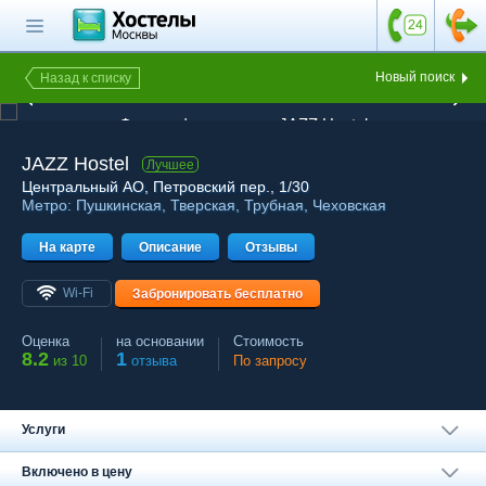
Главная страница
Поиск хостела
Новый поиск
Назад к списку
1 из 18
Все хостелы
Фотография хостела JAZZ Hostel
Отзывы о
JAZZ Hostel
Лучшее
хостелах
Центральный АО
, Петровский пер., 1/30
Метро:
Пушкинская
,
Тверская
,
Трубная
,
Чеховская
Каталог хостелов
На карте
Как оплатить
Описание
Отзывы
Контакты
Wi-Fi
Забронировать бесплатно
Наши группы
Оценка
на основании
Стоимость
в социальных сетях
8.2
1
из 10
отзыва
По запросу
Услуги
Бесплатный по России
8 (800) 222-58-32
Включено в цену