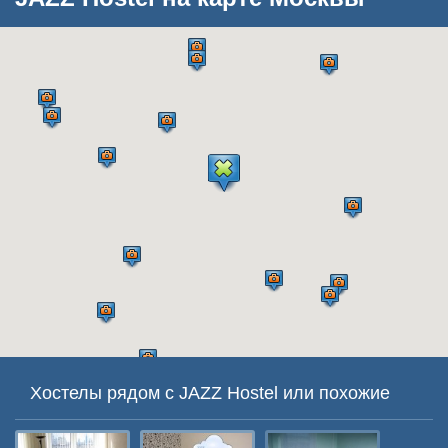
Хостелы рядом с JAZZ Hostel или похожие