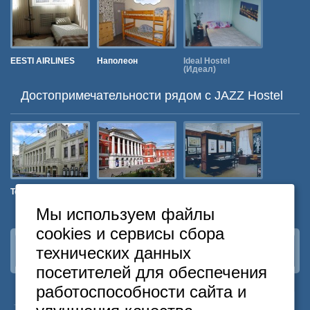
EESTI AIRLINES
Наполеон
Ideal Hostel
Comrade
(Идеал)
Достопримечательности рядом c JAZZ Hostel
Театр «Ленком»
Музей
Музей истории
Театр Оп
современной
Московской
истории России
архитектурной
Мы используем файлы
школы
cookies и сервисы сбора
технических данных
Наша группа
ВКонтакте
посетителей для обеспечения
работоспособности сайта и
24
Москва
+7
495
646-74-40