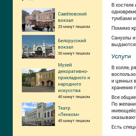
В хостеле
одновреме
Савёловский
тумбами и
вокзал
25 минут пешком
Помимо кр
Санузлы и
Белорусский
выдаются 
вокзал
30 минут пешком
Услуги
Музей
В холле, 
декоративно-
воспользо
прикладного и
и ценных 
народного
хранения п
искусства
40 минут пешком
Все общие
По желани
Театр
имеющейся
«Ленком»
оказывают
45 минут пешком
Есть спец