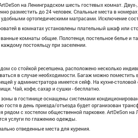
 ArtDeSon на Ленинградском шесть гостевых комнат. Двух
нно разместить до 24 человек. Спальные места в номерах
 удобными ортопедическими матрасами. Исключение сост
оватей в комнатах установлены плательный шкаф или сто
 ванные комнаты общие. Полотенце, постельное белье и т
каждому постояльцу при заселении.
рядом со стойкой ресепшена, расположено несколько индив
ваться в случае необходимости. Багаж можно поместить 
вещей у администратора имеется сейф. На кухне-столовой е
ищи. Чай, кофе, сахар и сушки - бесплатно.
 зоны в гостинице оснащены системами кондиционировани
ю гостя в день приезда/отъезда будет организован транс
 рядом с хостелом общественной парковке. ArtDeSon на 
ся услуги по глажению одежды.
иально отведенные места для курения.