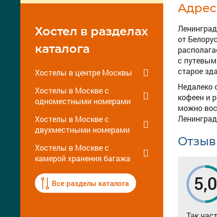
Адрес
Ленинград
Хостел в разделах
от Белору
каталога
располага
с путевым
старое зда
Хостелы в центре Москвы
Недалеко 
Хостелы в Москве с
кофеен и 
одноместными номерами
можно вос
Ленинград
Хостелы в Москве с
двухместными номерами
Отзыв
Хостелы в Москве с
камерой хранения багажа
5,
Все разделы каталога
Так час