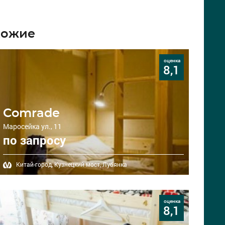
хожие
оценка
8,1
Comrade
Маросейка ул., 11
по запросу
Китай-город,
Кузнецкий мост,
Лубянка
оценка
8,1