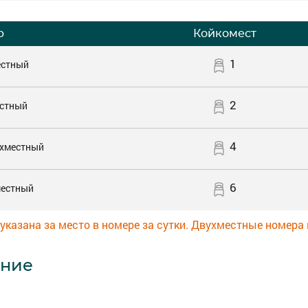
р
Койкомест
1
естный
2
стный
4
хместный
6
естный
указана за место в номере за сутки. Двухместные номера
ние