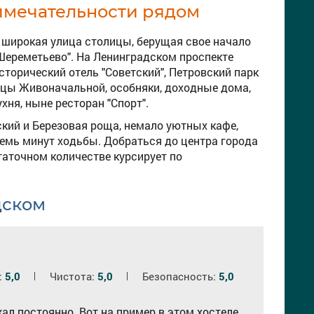
имечательности рядом
 широкая улица столицы, берущая свое начало
"Шереметьево". На Ленинградском проспекте
торический отель "Советский", Петровский парк
ицы Живоначальной, особняки, доходные дома,
хня, ныне ресторан "Спорт".
ский и Березовая роща, немало уютных кафе,
семь минут ходьбы. Добраться до центра города
аточном количестве курсирует по
дском
:
5,0
Чистота:
5,0
Безопасность:
5,0
ал постоянно. Вот на пример в этом хостеле