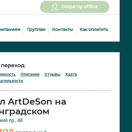
омпаниям
Группам
Контакты
Как оплатить
переход:
оимость
Описание
Отзывы
Карта
ательности
л ArtDeSon на
нградском
ий пр., 48
8
/
10