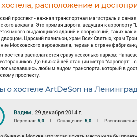
 хостела, расположение и достопр
ский проспект - важная транспортная магистраль и самая
сского вокзала. Это прямая дорога, ведущая к аэропорту 
ется много выдающихся зданий и сооружений, таких как ис
 дворцом, Царский павильон, храм Всех Святых, храм Тро
ние Московского аэровокзала, первая в стране фабрика-ку
от хостела располагается сразу несколько парков: Чапаев
ресторанчиков. До ближайшей станции метро "Аэропорт" - 
пользовавшись любым видом транспорта, который в дост
скому проспекту.
ы о хостеле ArtDeSon на Ленингра
0
Вадим
,
29 декабря 2014 г.
Персонал:
5,0
Оснащение:
5,0
Расположение
то бываю в Москве, что устал искать место куда бы приезж