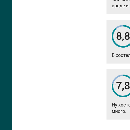
вроде и
8,
В хосте
7,
Ну хост
много.