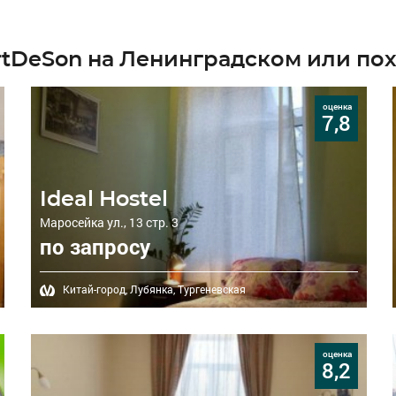
rtDeSon на Ленинградском или по
оценка
7,8
Ideal Hostel
Маросейка ул., 13 стр. 3
по запросу
Китай-город,
Лубянка,
Тургеневская
оценка
8,2