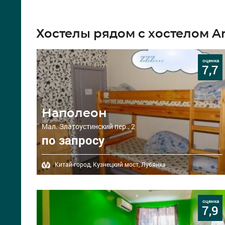
Хостелы рядом с хостелом A
оценка
7,7
Наполеон
Мал. Златоустинский пер., 2
по запросу
Китай-город,
Кузнецкий мост,
Лубянка
оценка
7,9