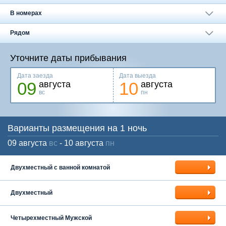
Москва
+7 (495) 646-74-40
В номерах
Петербург
+7 (812) 418-22-18
Рядом
Полная версия сайта
Уточните даты прибывания
Дата заезда
Дата выезда
09
10
августа
августа
вс
пн
Варианты размещения на 1 ночь
09 августа
вс
- 10 августа
пн
Двухместный с ванной комнатой
Двухместный
Четырехместный Мужской