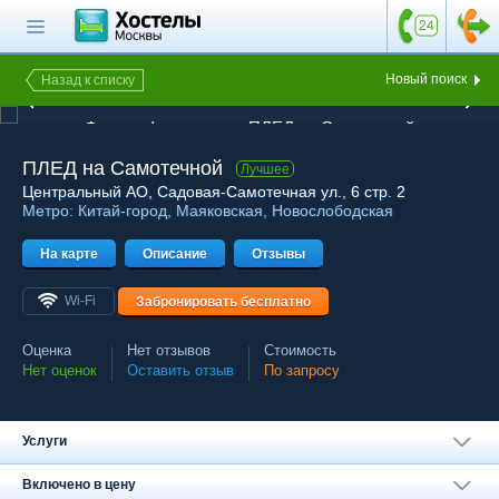
Главная страница
Поиск хостела
Новый поиск
Назад к списку
1 из 27
Все хостелы
Фотография хостела ПЛЕД на Самотечной
Отзывы о
ПЛЕД на Самотечной
Лучшее
хостелах
Центральный АО
, Садовая-Самотечная ул., 6 стр. 2
Метро:
Китай-город
,
Маяковская
,
Новослободская
Каталог хостелов
На карте
Как оплатить
Описание
Отзывы
Контакты
Wi-Fi
Забронировать бесплатно
Наши группы
Оценка
Нет отзывов
Стоимость
в социальных сетях
Нет оценок
Оставить отзыв
По запросу
Услуги
Бесплатный по России
8 (800) 222-58-32
Включено в цену