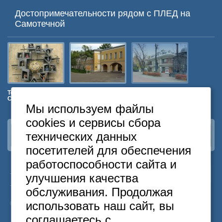
Достопримечательности рядом c ПЛЕД на
Самотечной
Театр Кукол им.
Музей
Новая Опера
Сад Эрм
С.В. Образцова
декоративно-
прикладного и
Мы используем файлы
народного
искусства
cookies и сервисы сбора
технических данных
Наша группа
ВКонтакте
посетителей для обеспечения
работоспособности сайта и
24
Москва
+7
495
646-74-40
улучшения качества
часа
Санкт-Петербург
+7
812
418-22-18
обслуживания. Продолжая
Бесплатный
8
800
222-58-32
использовать наш сайт, вы
© 2015 Hostels of Moscow. Все права защищены.
соглашаетесь с