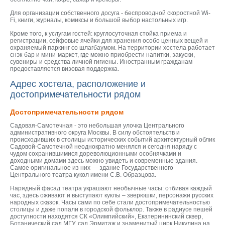
Для организации собственного досуга - беспроводной скоростной Wi-
Fi, книги, журналы, комиксы и большой выбор настольных игр.
Кроме того, к услугам гостей: круглосуточная стойка приема и
регистрации, сейфовые ячейки для хранения особо ценных вещей и
охраняемый паркинг со шлагбаумом. На территории хостела работает
снэк-бар и мини-маркет, где можно приобрести напитки, закуски,
сувениры и средства личной гигиены. Иностранным гражданам
предоставляется визовая поддержка.
Адрес хостела, расположение и
достопримечательности рядом
Достопримечательности рядом
Садовая-Самотечная - это небольшая улочка Центрального
административного округа Москвы. В силу обстоятельств и
происходивших в столицы исторических событий архитектурный облик
Садовой-Самотечной неоднократно менялся и сегодня наряду с
чудом сохранившимися дореволюционными особнячками и
доходными домами здесь можно увидеть и современные здания.
Самое оригинальное из них — здание Государственного
Центрального театра кукол имени С.В. Образцова.
Нарядный фасад театра украшают необычные часы: отбивая каждый
час, здесь оживают и выступают куклы – зверюшки, персонажи русских
народных сказок. Часы сами по себе стали достопримечательностью
столицы и даже попали в городской фольклор. Также в радиусе пешей
доступности находятся СК «Олимпийский», Екатерининский сквер,
Ботанический сад МГУ, сад Эрмитаж и знаменитый цирк Никулина на