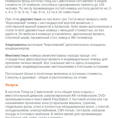
Номерной фонд хостела Плед на Самотечной составляют в общей
сложности 16 номеров, способных одновременно принять до 100
человек. По числу проживающих гостей номера хостела делятся на: 2-
х, 4-х, 5-ти, 6-ти, 7-ми, 9-ти, 12-ти и 16-тиместные.
При этом
двухместных
из них всего три. Гости могут выбрать либо
"Королевский" номер с нестандартной круглой кроватью, с
собственной ванной комнатой и балконом. Либо яркие выполненные в
стиле hi-tech двухместные номера с меньшей стоимостью, но без
удобств. Из мебели в номерах установлены: двуспальная кровать,
платяной шкаф, письменный стол, комод и ЖК-телевизор.
Апартаменты
категории "Королевский" дополнительно оснащены
кондиционером.
Многоместные
номера укомплектованы гораздо проще: это
стандартные двухъярусные кровати и индивидуальные локеры для
хранения личных вещей. Все спальные места здесь оснащены
розетками, индивидуальными светильниками и плотными шторками.
Постельное белье и полотенце включены в суточную стоимость.
Санузлы и душевые - общие и расположены на этаже.
Услуги
В хостеле Плед на Самотечной есть общая зона отдыха с
вместительным диваном, широкоэкранным ЖК-телевизором, DVD-
проигрывателем и приставкой PlayStation 3. Бытовой уголок или так
называемая прачечная зона (стиральная машина, сушилка,
гладильная доска, утюг) и полностью оборудованная кухня, с плитой,
холодильником, электрочайником, СВЧ-печью, тостером, набором
посуды и столовых приборов. В любое время для проживающих
бесплатно чай, кофе, сахар и крекеры.