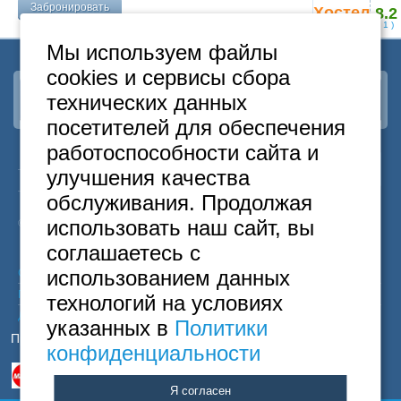
Забронировать
Хостел
8.2
закрыт
(
1
)
Мы используем файлы
cookies и сервисы сбора
технических данных
Наша группа
ВКонтакте
посетителей для обеспечения
работоспособности сайта и
24
Москва
+7
495
646-74-40
улучшения качества
часа
Санкт-Петербург
+7
812
418-22-18
обслуживания. Продолжая
Бесплатный
8
800
222-58-32
использовать наш сайт, вы
© 2015 Hostels of Moscow. Все права защищены.
соглашаетесь с
использованием данных
Согласие на обработку персональных данных
Политика конфиденциальности
технологий на условиях
Договор оферты
указанных в
Политики
Принимаем к оплате
конфиденциальности
Я согласен