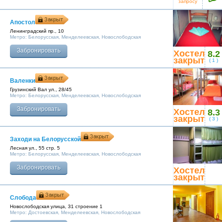
Москва
запросу
+7 (495) 646-74-40
Апостол
Петербург
+7 (812) 418-22-18
Ленинградский пр., 10
Метро:
Белорусская
,
Менделеевская
,
Новослободская
Забронировать
Хостел
8.2
Полная версия сайта
закрыт
(
1
)
Валенки
Грузинский Вал ул., 28/45
Метро:
Белорусская
,
Менделеевская
,
Новослободская
Забронировать
Хостел
8.3
закрыт
(
3
)
Заходи на Белорусской
Лесная ул., 55 стр. 5
Метро:
Белорусская
,
Менделеевская
,
Новослободская
Забронировать
Хостел
закрыт
Слобода
Новослободская улица, 31 строение 1
Метро:
Достоевская
,
Менделеевская
,
Новослободская