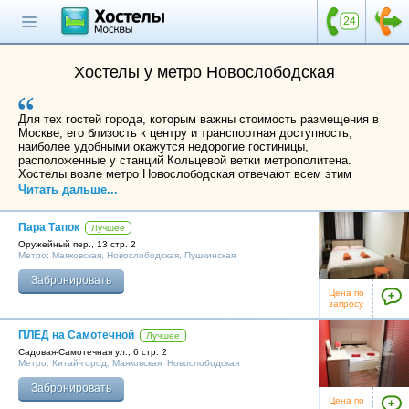
Главная страница
Поиск хостела
Хостелы у метро Новослободская
Все хостелы
Для тех гостей города, которым важны стоимость размещения в
Отзывы о
Москве, его близость к центру и транспортная доступность,
хостелах
наиболее удобными окажутся недорогие гостиницы,
расположенные у станций Кольцевой ветки метрополитена.
Хостелы возле метро Новослободская отвечают всем этим
Каталог хостелов
требованиям. Отсюда пешком за 10-15 минут можно дойти до
Читать дальше...
Садового кольца и театра кукол им. С. Образцова, Пушкинской
Как оплатить
площади и детского парка. Всего три остановки на метро
Пара Тапок
отделяют туристов от Охотного ряда, Александровского сада,
Лучшее
Контакты
Красной площади, Кремля, Исторического музея и собора
Оружейный пер., 13 стр. 2
Василия Блаженного. Деловые люди оценят возможность быстро
Метро:
Маяковская
,
Новослободская
,
Пушкинская
добраться до Экспоцентра «На Красной Пресне» и Москва-Сити.
Наши группы
Забронировать
Ближайшие железнодорожные вокзалы, расположенные в 10-ти
в социальных сетях
Цена по
минутах езды от хостелов у метро Новослободская –
запросу
Белорусский, Ярославский, Ленинградский и Казанский.
ПЛЕД на Самотечной
Лучшее
Садовая-Самотечная ул., 6 стр. 2
Метро:
Китай-город
,
Маяковская
,
Новослободская
Бесплатный по России
8 (800) 222-58-32
Забронировать
Цена по