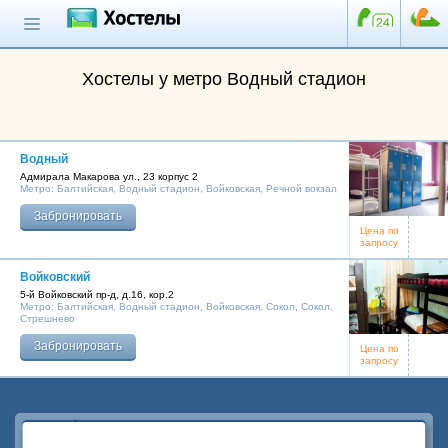
Главная страница
Поиск хостела
Хостелы у метро Водный стадион
Все хостелы
Отзывы о
хостелах
Водный
Адмирала Макарова ул., 23 корпус 2
Метро:
Балтийская
,
Водный стадион
,
Войковская
,
Речной вокзал
Каталог хостелов
Забронировать
Как оплатить
Цена по
запросу
Контакты
Войковский
5-й Войковский пр-д, д.16, кор.2
Наши группы
Метро:
Балтийская
,
Водный стадион
,
Войковская
,
Сокол
,
Сокол
,
Стрешнево
в социальных сетях
Забронировать
Цена по
запросу
Бесплатный по России
8 (800) 222-58-32
Наша группа
ВКонтакте