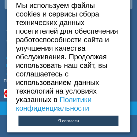
Москва
Мы используем файлы
+7 (495) 646-74-40
cookies и сервисы сбора
Петербург
24
+7 (812) 418-22-18
Москва
+7
495
646-74-40
технических данных
часа
Санкт-Петербург
+7
812
418-22-18
посетителей для обеспечения
Полная версия сайта
Бесплатный
8
800
222-58-32
работоспособности сайта и
© 2015 Hostels of Moscow. Все права защищены.
улучшения качества
обслуживания. Продолжая
Согласие на обработку персональных данных
использовать наш сайт, вы
Политика конфиденциальности
соглашаетесь с
Договор оферты
Принимаем к оплате
использованием данных
технологий на условиях
указанных в
Политики
конфиденциальности
Полная версия сайта
Я согласен