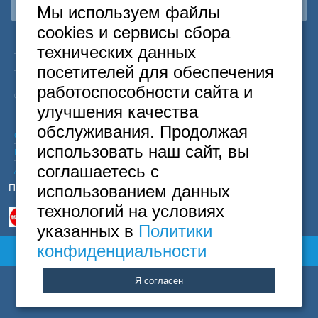
Москва
Мы используем файлы
+7 (495) 646-74-40
cookies и сервисы сбора
Петербург
24
+7 (812) 418-22-18
Москва
+7
495
646-74-40
технических данных
часа
Санкт-Петербург
+7
812
418-22-18
посетителей для обеспечения
Полная версия сайта
Бесплатный
8
800
222-58-32
работоспособности сайта и
© 2015 Hostels of Moscow. Все права защищены.
улучшения качества
обслуживания. Продолжая
Согласие на обработку персональных данных
использовать наш сайт, вы
Политика конфиденциальности
соглашаетесь с
Договор оферты
Принимаем к оплате
использованием данных
технологий на условиях
указанных в
Политики
конфиденциальности
Полная версия сайта
Я согласен