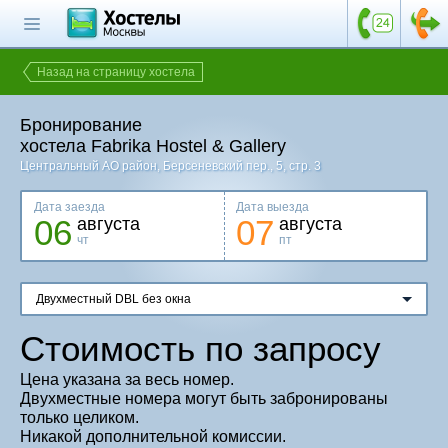
Главная страница
Поиск хостела
Назад на страницу хостела
Все хостелы
Бронирование
Отзывы о
хостела Fabrika Hostel & Gallery
хостелах
Центральный АО район
, Берсеневский пер., 5, стр. 3
Каталог хостелов
Дата заезда
Дата выезда
06
07
августа
августа
Как оплатить
чт
пт
Контакты
Двухместный DBL без окна
Наши группы
в социальных сетях
Стоимость по запросу
Цена указана за весь номер.
Двухместные номера могут быть забронированы
Бесплатный по России
только целиком.
8 (800) 222-58-32
Никакой дополнительной комиссии.