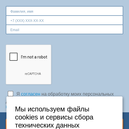
Москва
+7 (495) 646-74-40
Петербург
+7 (812) 418-22-18
Полная версия сайта
Я
согласен
на обработку моих персональных
данных в соответствии с
Политикой
конфиденциальности
Мы используем файлы
cookies и сервисы сбора
технических данных
Отправить заявку