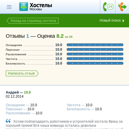
Главная страница
Поиск хостела
Новый поиск
Назад на страницу хостела
Все хостелы
Отзывы
1
—
Оценка
8.2
из 10
Отзывы о
10.0
Оснащение
хостелах
10.0
Персонал
10.0
Расположение
Каталог хостелов
10.0
Чистота
10.0
Безопасность
Как оплатить
Написать отзыв
Контакты
Наши группы
в социальных сетях
Андрей —
10.0
02.12.2014
Оснащение —
10.0
Чистота —
10.0
Персонал —
10.0
Безопасность —
10.0
Расположение —
10.0
Бесплатный по России
8 (800) 222-58-32
Хотим поблагодарить работников и устроителей хостела Фреш за
хороший прием! Вся наша команда осталась довольна