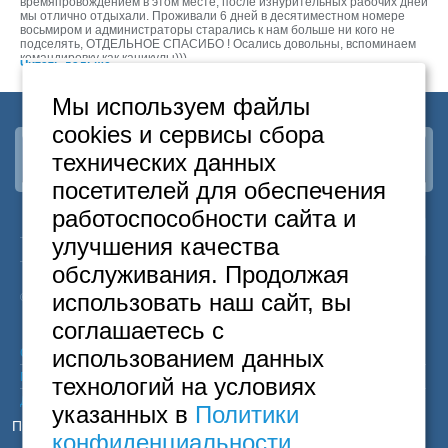
Москва
времяпровождением в этом месте, после изнурительных рабочих дней
мы отлично отдыхали. Проживали 6 дней в десятиместном номере
+7 (495) 646-74-40
восьмиром и администраторы старались к нам больше ни кого не
подселять, ОТДЕЛЬНОЕ СПАСИБО ! Осались довольны, вспоминаем
Петербург
командировку как каникулы)))
+7 (812) 418-22-18
Читать дальше...
Мы используем файлы
Полная версия сайта
cookies и сервисы сбора
технических данных
Наша группа
ВКонтакте
посетителей для обеспечения
работоспособности сайта и
24
Москва
+7
495
646-74-40
улучшения качества
часа
Санкт-Петербург
+7
812
418-22-18
обслуживания. Продолжая
Бесплатный
8
800
222-58-32
использовать наш сайт, вы
© 2015 Hostels of Moscow. Все права защищены.
соглашаетесь с
использованием данных
Согласие на обработку персональных данных
Политика конфиденциальности
технологий на условиях
Договор оферты
указанных в
Политики
Принимаем к оплате
конфиденциальности