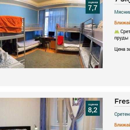
оценка
7,7
Мясницк
Ближай
Срет
пруды
Цена з
Fre
оценка
8,2
Сретенк
Ближай