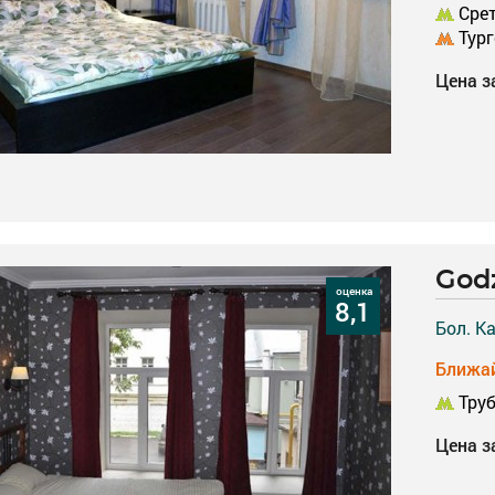
Срет
Тург
Цена з
Godz
оценка
8,1
Бол. К
Ближай
Труб
Цена з