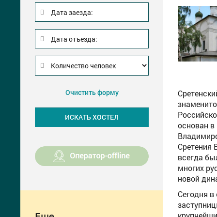
Дата заезда:
Дата отъезда:
Очистить форму
Сретенски
знаменито
Российско
основан в 
Владимирс
Сретения 
всегда бы
многих ру
новой дин
Сегодня в
заступниц
крупнейши
Еще