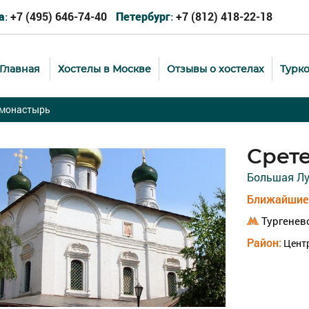
+7 (495) 646-74-40
+7 (812) 418-22-18
а:
Петербург:
Главная
Хостелы в Москве
Отзывы о хостелах
Турк
 монастырь
Срет
Большая Луб
Ближайшие 
Тургенев
Район:
Цент