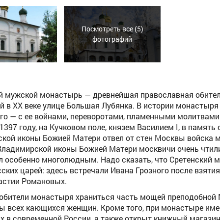
Посмотреть все (5)
фотографий
й мужской монастырь — древнейшая православная обитель
й в ХХ веке улице Большая Лубянка. В истории монастыря
го — с ее войнами, переворотами, пламенными молитвам
1397 году, на Кучковом поле, князем Василием I, в памят
кой иконы Божией Матери отвел от стен Москвы войска мо
Владимирской иконы Божией Матери москвичи очень чтили
л особенно многолюдным. Надо сказать, что Сретенский 
сских царей: здесь встречали Ивана Грозного после взятия
астии Романовых.
 обители монастыря храниться часть мощей преподобной М
ы всех кающихся женщин. Кроме того, при монастыре име
х в современной России, а также открыт книжный магазин,