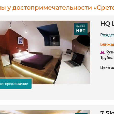
лы у достопримечательности «Срет
HQ L
оценок
нет
Рождес
Ближай
Кузн
Трубна
Цена з
ее предложение
7 Sk