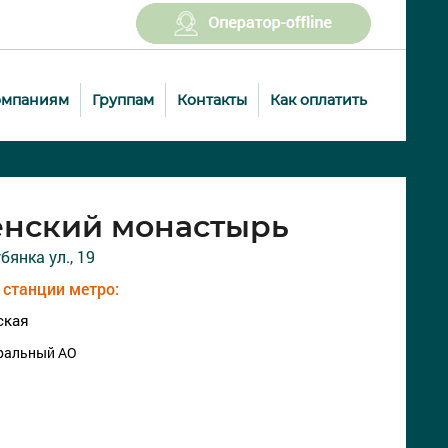
омпаниям
Группам
Контакты
Как оплатить
енский монастырь
янка ул., 19
станции метро:
ская
ральный АО