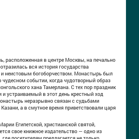
, расположенная в центре Москвы, на печально
 отразилась вся история государства
и и неистовым богоборчеством. Монастырь был
ь о чудесном событии, когда чудотворный образ
нгольского хана Тамерлана. С тех пор праздник
 и устраиваемый в этот день крестный ход
монастырь неразрывно связан с судьбами
 Казани, а в смутное время приветствовали царя
арии Египетской, христианской святой,
ется свое книжное издательство — одно из
 где посетителям предлагается не только