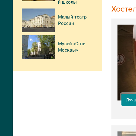
й школы
Хосте
Малый театр
России
Музей «Огни
Москвы»
Лучш