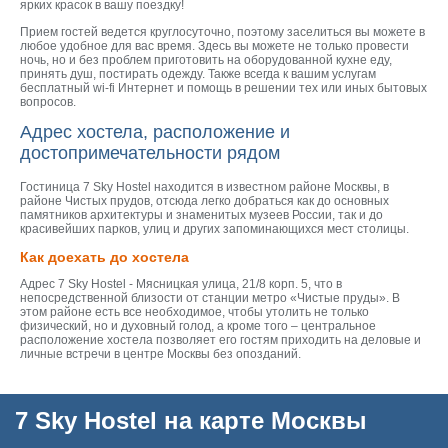
ярких красок в вашу поездку!
Прием гостей ведется круглосуточно, поэтому заселиться вы можете в
любое удобное для вас время. Здесь вы можете не только провести
ночь, но и без проблем приготовить на оборудованной кухне еду,
принять душ, постирать одежду. Также всегда к вашим услугам
бесплатный wi-fi Интернет и помощь в решении тех или иных бытовых
вопросов.
Адрес хостела, расположение и
достопримечательности рядом
Гостиница 7 Sky Hostel находится в известном районе Москвы, в
районе Чистых прудов, отсюда легко добраться как до основных
памятников архитектуры и знаменитых музеев России, так и до
красивейших парков, улиц и других запоминающихся мест столицы.
Как доехать до хостела
Адрес 7 Sky Hostel - Мясницкая улица, 21/8 корп. 5, что в
непосредственной близости от станции метро «Чистые пруды». В
этом районе есть все необходимое, чтобы утолить не только
физический, но и духовный голод, а кроме того – центральное
расположение хостела позволяет его гостям приходить на деловые и
личные встречи в центре Москвы без опозданий.
7 Sky Hostel на карте Москвы