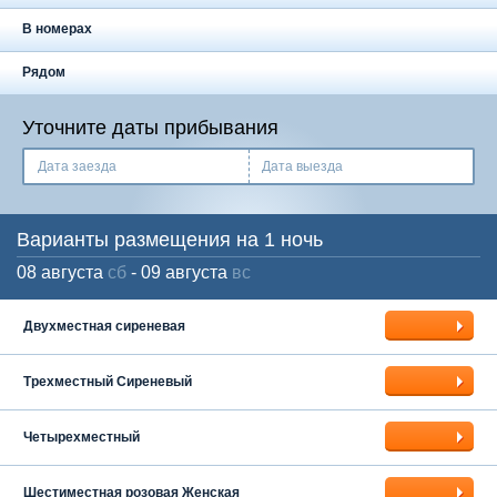
Москва
+7 (495) 646-74-40
В номерах
Петербург
+7 (812) 418-22-18
Рядом
Полная версия сайта
Уточните даты прибывания
Дата заезда
Дата выезда
Варианты размещения на 1 ночь
08 августа
сб
- 09 августа
вс
Двухместная сиреневая
Трехместный Сиреневый
Четырехместный
Шестиместная розовая Женская