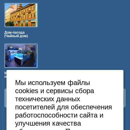
Дом-пагода
(Чайный дом)
Морской Аквариум
на Чистых Прудах
Мы используем файлы
cookies и сервисы сбора
технических данных
Наша группа
ВКонтакте
посетителей для обеспечения
работоспособности сайта и
24
Москва
+7
495
646-74-40
улучшения качества
часа
Санкт-Петербург
+7
812
418-22-18