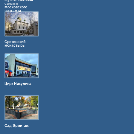
Музей почтовой
связи и
Московского
почтамта
Сретенский
монастырь
Цирк Никулина
Сад Эрмитаж