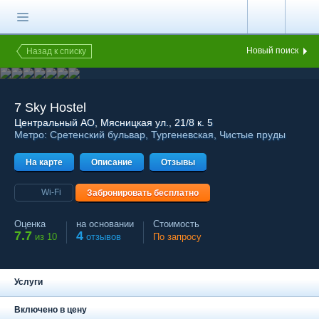
Главная страница
Поиск хостела
Новый поиск
Назад к списку
Все хостелы
Отзывы о
7 Sky Hostel
хостелах
Центральный АО
, Мясницкая ул., 21/8 к. 5
Метро:
Сретенский бульвар
,
Тургеневская
,
Чистые пруды
Каталог хостелов
На карте
Как оплатить
Описание
Отзывы
Контакты
Wi-Fi
Забронировать бесплатно
Наши группы
Оценка
на основании
Стоимость
в социальных сетях
7.7
4
из 10
отзывов
По запросу
Услуги
Бесплатный по России
8 (800) 222-58-32
Включено в цену