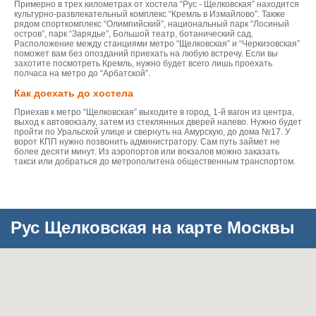
Примерно в трех километрах от хостела “Рус - Щелковская” находится
культурно-развлекательный комплекс “Кремль в Измайлово”. Также
рядом спорткомплекс “Олимпийский”, национальный парк “Лосиный
остров”, парк “Зарядье”, Большой театр, ботанический сад.
Расположение между станциями метро “Щелковская” и “Черкизовская”
поможет вам без опозданий приехать на любую встречу. Если вы
захотите посмотреть Кремль, нужно будет всего лишь проехать
полчаса на метро до “Арбатской”.
Как доехать до хостела
Приехав к метро “Щелковская” выходите в город, 1-й вагон из центра,
выход к автовокзалу, затем из стеклянных дверей налево. Нужно будет
пройти по Уральской улице и свернуть на Амурскую, до дома №17. У
ворот КПП нужно позвонить администратору. Сам путь займет не
более десяти минут. Из аэропортов или вокзалов можно заказать
такси или добраться до метрополитена общественным транспортом.
Рус Щелковская на карте Москвы