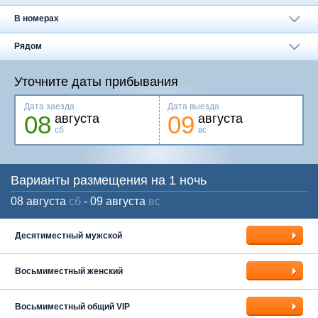
Москва
+7 (495) 646-74-40
В номерах
Петербург
+7 (812) 418-22-18
Рядом
Полная версия сайта
Уточните даты прибывания
Дата заезда
Дата выезда
08
09
августа
августа
сб
вс
Варианты размещения на 1 ночь
08 августа
сб
- 09 августа
вс
Десятиместный мужской
Восьмиместный женский
Восьмиместный общий VIP