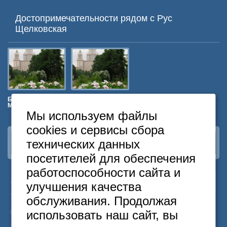
Достопримечательности рядом c Рус
Щелковская
д
Ботанический Сад
Ботанический Сад
МГУ
МГУ
Мы используем файлы
cookies и сервисы сбора
технических данных
Наша группа
ВКонтакте
посетителей для обеспечения
работоспособности сайта и
24
Москва
+7
495
646-74-40
улучшения качества
часа
Санкт-Петербург
+7
812
418-22-18
обслуживания. Продолжая
Бесплатный
8
800
222-58-32
использовать наш сайт, вы
© 2015 Hostels of Moscow. Все права защищены.