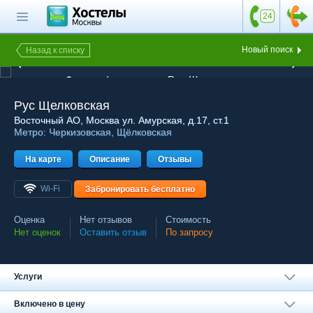
Главная страница
Поиск хостела
Новый поиск
Назад к списку
1 из 14
Все хостелы
Фотография хостела Рус Щелковская
Отзывы о
Рус Щелковская
хостелах
Восточный АО
, Москва ул. Амурская, д.17, ст.1
Метро:
Черкизовская
,
Щёлковская
Каталог хостелов
На карте
Как оплатить
Описание
Отзывы
Контакты
Wi-Fi
Забронировать бесплатно
Наши группы
Оценка
Нет отзывов
Стоимость
в социальных сетях
Нет оценок
Оставить отзыв
По запросу
Услуги
Бесплатный по России
8 (800) 222-58-32
Включено в цену