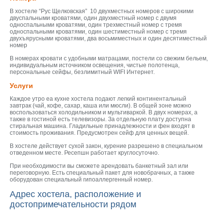
В хостеле “Рус Щелковская” 10 двухместных номеров с широкими
двуспальными кроватями, один двухместный номер с двумя
односпальными кроватями, один трехместный номер с тремя
односпальными кроватями, один шестиместный номер с тремя
двухъярусными кроватями, два восьмиместных и один десятиместный
номер
В номерах кровати с удобными матрацами, постели со свежим бельем,
индивидуальным источником освещения, чистые полотенца,
персональные сейфы, безлимитный WIFI Интернет.
Услуги
Каждое утро еа кухне хостела подают легкий континентальный
завтрак (чай, кофе, сахар, каша или мюсли). В общей зоне можно
воспользоваться холодильником и мультиваркой. В двух номерах, а
также в гостиной есть телевизоры. За отдельную плату доступна
стиральная машина. Гладильные принадлежности и фен входят в
стоимость проживания. Предусмотрен сейф для ценных вещей.
В хостеле действует сухой закон, курение разрешено в специальном
отведенном месте. Ресепшн работает круглосуточно.
При необходимости вы сможете арендовать банкетный зал или
переговорную. Есть специальный пакет для новобрачных, а также
оборудован специальный гипоаллергенный номер.
Адрес хостела, расположение и
достопримечательности рядом