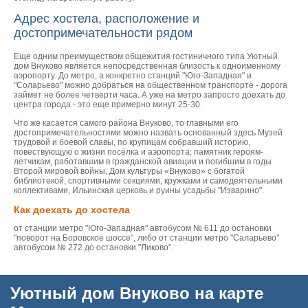
Адрес хостела, расположение и
достопримечательности рядом
Еще одним преимуществом общежития гостиничного типа Уютный
дом Внуково является непосредственная близость к одноименному
аэропорту. До метро, а конкретно станций "Юго-Западная" и
"Соларьево" можно добраться на общественном транспорте - дорога
займет не более четверти часа. А уже на метро запросто доехать до
центра города - это еще примерно минут 25-30.
Что же касается самого района Внуково, то главными его
достопримечательностями можно назвать основанный здесь Музей
трудовой и боевой славы, по крупицам собравший историю,
повествующую о жизни посёлка и аэропорта; памятник героям-
летчикам, работавшим в гражданской авиации и погибшим в годы
Второй мировой войны, Дом культуры «Внуково» с богатой
библиотекой, спортивными секциями, кружками и самодеятельными
коллективами, Ильинская церковь и руины усадьбы "Изварино".
Как доехать до хостела
от станции метро "Юго-Западная" автобусом № 611 до остановки
"поворот на Боровское шоссе", либо от станции метро "Саларьево"
автобусом № 272 до остановки "Ликово".
Уютный дом Внуково на карте