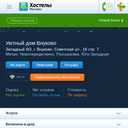
Главная страница
Поиск хостела
Новый поиск
Назад к списку
1 из 7
Все хостелы
Фотография хостела Уютный дом Внуково
Отзывы о
Уютный дом Внуково
хостелах
Западный АО
, г. Внуково, Советская ул., 16 стр. 7
Метро:
Новопеределкино
,
Рассказовка
,
Юго-Западная
Каталог хостелов
На карте
Как оплатить
Описание
Отзывы
Контакты
Wi-Fi
Забронировать бесплатно
Наши группы
Оценка
Нет отзывов
Стоимость
в социальных сетях
Нет оценок
Оставить отзыв
По запросу
Услуги
Бесплатный по России
8 (800) 222-58-32
Включено в цену