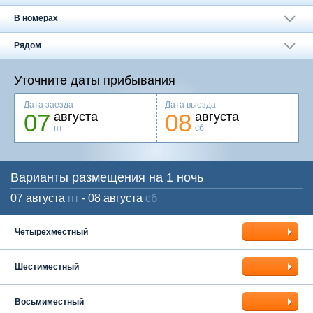
Москва
+7 (495) 646-74-40
В номерах
Петербург
+7 (812) 418-22-18
Рядом
Полная версия сайта
Уточните даты прибывания
Дата заезда
Дата выезда
07
08
августа
августа
пт
сб
Варианты размещения на 1 ночь
07 августа
пт
- 08 августа
сб
Четырехместный
Шестиместный
Восьмиместный