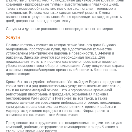
В качестве спальных мест - стандартные двухъярусные кровати, зоны
хранения - прикроватные тумбы и вместительный платяной шкаф.
Также в номерах обязательно имеются стол, стулья, телевизор и
холодильник. Во всех комнатах сделан свежий ремонт. Смена
включенного в цену постельного белья производится каждые десять
дней; досрочная - за отдельную плату.
Санузлы и душевые расположены непосредственно в номерах.
Услуги
Помимо гостевых комнат на каждом этаже Уютного дома Внуково
оборудованы просторные кухни, где в достаточном количестве
установлены электрические варочные поверхности, СВЧ-печи и
раковины. Здесь же имеется вся необходимая посуда. Для
поддержания чистоты и порядка ежедневно проводится влажная
уборка номеров и мест общего пользования. А круглосуточная охрана
и системы видеонаблюдения призваны обеспечить безопасность
проживающих.
Кроме бытовых удобств общежитие Уютный дом Внуково предлагает
своим гостям и ряд дополнительных услуг, оказываемых как платно,
так и на безвозмездной основе. Это и оформление временной
регистрации иностранным гражданам, охраняемая парковка,
беспроводной Wi-Fi доступ в Интернет, вызов такси, а также
предоставление интересующей информации о городе, проходящих
культурных и развлекательных мероприятиях, времени работы и
маршрутах движения городского транспорта. Форма расчета
возможна как наличная, так и безналичная.
Предполагается сотрудничество с юридическими лицами: жилье для
компаний, рабочих, сотрудников в командировке или прибывших в
столицу на временную работу.