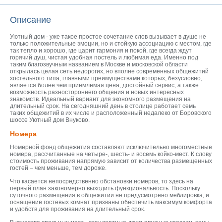
Описание
Уютный дом - уже такое простое сочетание слов вызывает в душе не
только положительные эмоции, но и стойкую ассоциацию с местом, где
так тепло и хорошо, где царит гармония и покой, где всегда ждут
горячий душ, чистая удобная постель и любимая еда. Именно под
таким благозвучным названием в Москве и московской области
открылась целая сеть недорогих, но вполне современных общежитий
хостельного типа, главными преимуществами которых, безусловно,
является более чем приемлемая цена, достойный сервис, а также
возможность разностороннего общения и новых интересных
знакомств. Идеальный вариант для экономного размещения на
длительный срок. На сегодняшний день в столице работает семь
таких общежитий в их числе и расположенный недалеко от Боровского
шоссе Уютный дом Внуково.
Номера
Номерной фонд общежития составляют исключительно многоместные
номера, рассчитанные на четыре-, шесть- и восемь койко-мест. К слову
стоимость проживания напрямую зависит от количества размещенных
гостей – чем меньше, тем дороже.
Что касается непосредственно обстановки номеров, то здесь на
первый план закономерно выходить функциональность. Поскольку
суточного размещения в общежитии не предусмотрено меблировка, и
оснащение гостевых комнат призваны обеспечить максимум комфорта
и удобств для проживания на длительный срок.