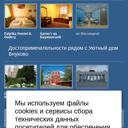
Fabrika Hostel &
Артист на
на Мясницкой
4 сезона 
Gallery
Бауманской
Бауманс
Достопримечательности рядом c Уютный дом
Внуково
Ботанический Сад
Донской
Центральный парк
Павелецк
МГУ
монастырь
культуры и отдыха
вокзал
им. Горького
19 км
24 км
26 км
Мы используем файлы
24 км
cookies и сервисы сбора
технических данных
Наша группа
ВКонтакте
посетителей для обеспечения