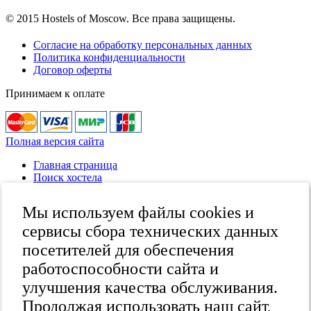
© 2015 Hostels of Moscow. Все права защищены.
Согласие на обработку персональных данных
Политика конфиденциальности
Договор оферты
Принимаем к оплате
Полная версия сайта
Главная страница
Поиск хостела
Все хостелы
Отзывы о хостелах
Мы используем файлы cookies и
Каталог хостелов
Как оплатить
сервисы сбора технических данных
Контакты
посетителей для обеспечения
Наши группы
работоспособности сайта и
в социальных сетях
улучшения качества обслуживания.
Продолжая использовать наш сайт,