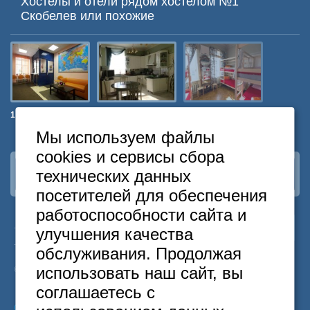
Хостелы и отели рядом хостелом №1
Скобелев или похожие
1 Мая
ArtDeSon на
Артист на
Майский
Ленинградском
Киевской
Мы используем файлы
cookies и сервисы сбора
технических данных
Наша группа
ВКонтакте
посетителей для обеспечения
работоспособности сайта и
24
Москва
+7
495
646-74-40
улучшения качества
часа
Санкт-Петербург
+7
812
418-22-18
обслуживания. Продолжая
Бесплатный
8
800
222-58-32
использовать наш сайт, вы
© 2015 Hostels of Moscow. Все права защищены.
соглашаетесь с
Согласие на обработку персональных данных