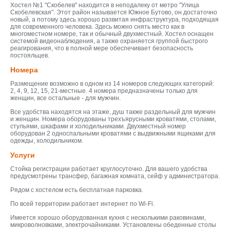
Хостел №1 "Скобелев" находится в неподалеку от метро "Улица
Скобелевская". Этот район называется Южное Бутово, он достаточно
новый, а потому здесь хорошо развитая инфраструктура, подходящая
для современного человека. Здесь можно снять место как в
многоместном номере, так и обычный двухместный. Хостел оснащен
системой видеонаблюдения, а также охраняется группой быстрого
реагирования, что в полной мере обеспечивает безопасность
постояльцев.
Номера
Размещение возможно в одном из 14 номеров следующих категорий:
2, 4, 9, 12, 15, 21-местные. 4 номера предназначены только для
женщин, все остальные - для мужчин.
Все удобства находятся на этаже, душ также раздельный для мужчин
и женщин. Номера оборудованы трехъярусными кроватями, столами,
стульями, шкафами и холодильниками. Двухместный номер
оборудован 2 односпальными кроватями с выдвижными ящиками для
одежды, холодильником.
Услуги
Стойка регистрации работает круглосуточно. Для вашего удобства
предусмотрены трансфер, багажная комната, сейф у администратора.
Рядом с хостелом есть бесплатная парковка.
По всей территории работает интернет по Wi-Fi.
Имеется хорошо оборудованная кухня с несколькими раковинами,
микроволновками, электрочайниками. Установлены обеденные столы