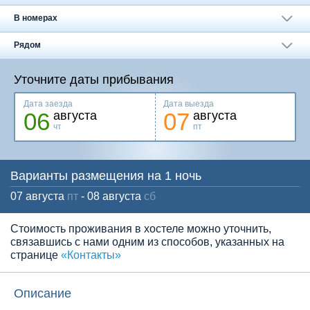
Москва
+7 (495) 646-74-40
В номерах
Петербург
+7 (812) 418-22-18
Рядом
Полная версия сайта
Уточните даты прибывания
Дата заезда
Дата выезда
06
07
августа
августа
чт
пт
Варианты размещения на 1 ночь
07 августа
пт
- 08 августа
сб
Стоимость проживания в хостеле можно уточнить,
связавшиcь с нами одним из способов, указанных на
странице
«Контакты»
Описание