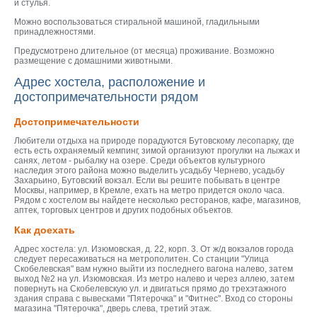
и стулья.
Можно воспользоваться стиральной машиной, гладильными
принадлежностями.
Предусмотрено длительное (от месяца) проживание. Возможно
размещение с домашними животными.
Адрес хостела, расположение и
достопримечательности рядом
Достопримечательности
Любители отдыха на природе порадуются Бутовскому лесопарку, где
есть есть охраняемый кемпинг, зимой организуют прогулки на лыжах и
санях, летом - рыбалку на озере. Среди объектов культурного
наследия этого района можно выделить усадьбу Чернево, усадьбу
Захарьино, Бутовский вокзал. Если вы решите побывать в центре
Москвы, например, в Кремле, ехать на метро придется около часа.
Рядом с хостелом вы найдете несколько ресторанов, кафе, магазинов,
аптек, торговых центров и других подобных объектов.
Как доехать
Адрес хостела: ул. Изюмовская, д. 22, корп. 3. От ж/д вокзалов города
следует пересаживаться на метрополитен. Со станции "Улица
Скобелевская" вам нужно выйти из последнего вагона налево, затем
выход №2 на ул. Изюмовская. Из метро налево и через аллею, затем
повернуть на Скобелевскую ул. и двигаться прямо до трехэтажного
здания справа с вывесками "Пятерочка" и "Фитнес". Вход со стороны
магазина "Пятерочка", дверь слева, третий этаж.