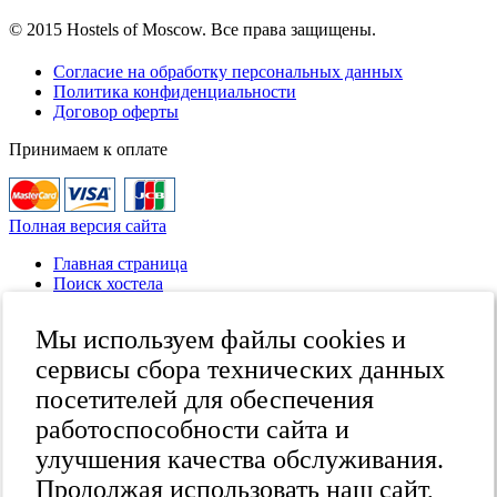
© 2015 Hostels of Moscow. Все права защищены.
Согласие на обработку персональных данных
Политика конфиденциальности
Договор оферты
Принимаем к оплате
Полная версия сайта
Главная страница
Поиск хостела
Все хостелы
Отзывы о хостелах
Мы используем файлы cookies и
Каталог хостелов
Как оплатить
сервисы сбора технических данных
Контакты
посетителей для обеспечения
Наши группы
работоспособности сайта и
в социальных сетях
улучшения качества обслуживания.
Продолжая использовать наш сайт,