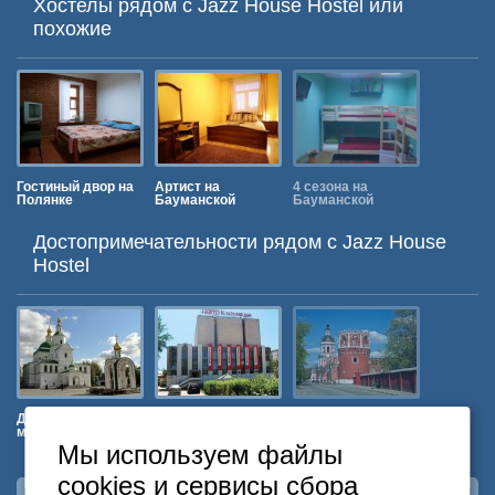
Хостелы рядом с Jazz House Hostel или
похожие
Гостиный двор на
Артист на
4 сезона на
На Пятни
Полянке
Бауманской
Бауманской
Достопримечательности рядом c Jazz House
Hostel
Данилов
Театриум на
Донской
Московск
монастырь
Серпуховке
монастырь
Горный
Универси
Мы используем файлы
cookies и сервисы сбора