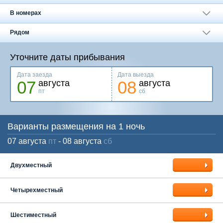
Москва
+7 (495) 646-74-40
В номерах
Петербург
+7 (812) 418-22-18
Рядом
Полная версия сайта
Уточните даты прибывания
Дата заезда
Дата выезда
07
08
августа
августа
пт
сб
Варианты размещения на 1 ночь
07 августа
пт
- 08 августа
сб
Двухместный
Четырехместный
Шестиместный