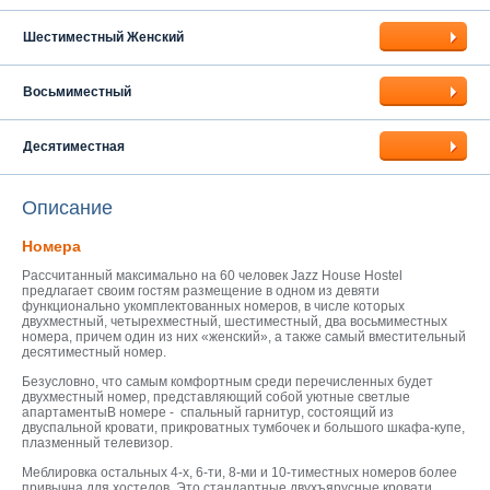
Шестиместный Женский
Восьмиместный
Десятиместная
Описание
Номера
Рассчитанный максимально на 60 человек Jazz House Hostel
предлагает своим гостям размещение в одном из девяти
функционально укомплектованных номеров, в числе которых
двухместный, четырехместный, шестиместный, два восьмиместных
номера, причем один из них «женский», а также самый вместительный
десятиместный номер.
Безусловно, что самым комфортным среди перечисленных будет
двухместный номер, представляющий собой уютные светлые
апартаментыВ номере - спальный гарнитур, состоящий из
двуспальной кровати, прикроватных тумбочек и большого шкафа-купе,
плазменный телевизор.
Меблировка остальных 4-х, 6-ти, 8-ми и 10-тиместных номеров более
привычна для хостелов. Это стандартные двухъярусные кровати,