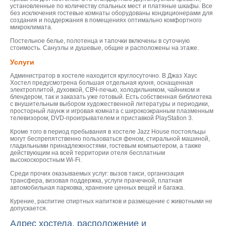
установленные по количеству спальных мест и платяные шкафы. Все
без исключения гостевые комнаты оборудованы кондиционерами для
создания и поддержания в помещениях оптимально комфортного
микроклимата.
Постельное белье, полотенца и тапочки включены в суточную
стоимость. Санузлы и душевые, общие и расположены на этаже.
Услуги
Администратор в хостеле находится круглосуточно. В Джаз Хаус
Хостел предусмотрена большая отдельная кухня, оснащенная
электроплитой, духовкой, СВЧ-печью, холодильником, чайником и
блендером, так и заказать уже готовый. Есть собственная библиотека
с внушительным выбором художественной литературы и периодики,
просторный лаунж и игровая комната с широкоэкранным плазменным
телевизором, DVD-проигрывателем и приставкой PlayStation 3.
Кроме того в период пребывания в хостеле Jazz House постояльцы
могут беспрепятственно пользоваться феном, стиральной машиной,
гладильными принадлежностями, гостевым компьютером, а также
действующим на всей территории отеля бесплатным
высокоскоростным Wi-Fi.
Среди прочих оказываемых услуг: вызов такси, организация
трансфера, визовая поддержка, услуги прачечной, платная
автомобильная парковка, хранение ценных вещей и багажа.
Курение, распитие спиртных напитков и размещение с животными не
допускается.
Адрес хостела, расположение и