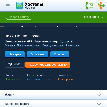
Главная страница
Поиск хостела
Новый поиск
Назад к списку
1 из 26
Все хостелы
Фотография хостела Jazz House Hostel
Отзывы о
Jazz House Hostel
хостелах
Центральный АО
, Партийный пер. 1, стр. 2
Метро:
Добрынинская
,
Серпуховская
,
Тульская
Каталог хостелов
На карте
Как оплатить
Описание
Отзывы
Контакты
Wi-Fi
Забронировать бесплатно
Наши группы
Оценка
Нет отзывов
Стоимость
в социальных сетях
Нет оценок
Оставить отзыв
По запросу
Услуги
Бесплатный по России
8 (800) 222-58-32
Включено в цену