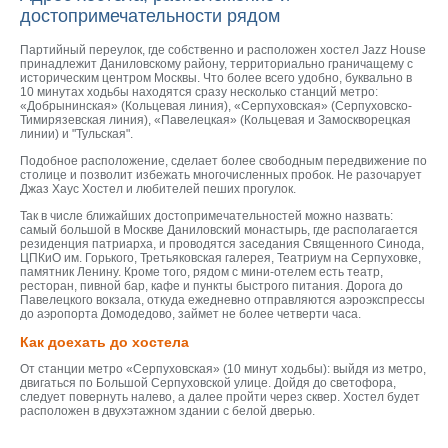
достопримечательности рядом
Партийный переулок, где собственно и расположен хостел Jazz House
принадлежит Даниловскому району, территориально граничащему с
историческим центром Москвы. Что более всего удобно, буквально в
10 минутах ходьбы находятся сразу несколько станций метро:
«Добрынинская» (Кольцевая линия), «Серпуховская» (Серпуховско-
Тимирязевская линия), «Павелецкая» (Кольцевая и Замоскворецкая
линии) и "Тульская".
Подобное расположение, сделает более свободным передвижение по
столице и позволит избежать многочисленных пробок. Не разочарует
Джаз Хаус Хостел и любителей пеших прогулок.
Так в числе ближайших достопримечательностей можно назвать:
самый большой в Москве Даниловский монастырь, где располагается
резиденция патриарха, и проводятся заседания Священного Синода,
ЦПКиО им. Горького, Третьяковская галерея, Театриум на Серпуховке,
памятник Ленину. Кроме того, рядом с мини-отелем есть театр,
ресторан, пивной бар, кафе и пункты быстрого питания. Дорога до
Павелецкого вокзала, откуда ежедневно отправляются аэроэкспрессы
до аэропорта Домодедово, займет не более четверти часа.
Как доехать до хостела
От станции метро «Серпуховская» (10 минут ходьбы): выйдя из метро,
двигаться по Большой Серпуховской улице. Дойдя до светофора,
следует повернуть налево, а далее пройти через сквер. Хостел будет
расположен в двухэтажном здании с белой дверью.