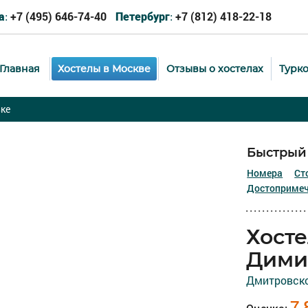
+7 (495) 646-74-40
+7 (812) 418-22-18
а:
Петербург:
Главная
Хостелы в Москве
Отзывы о хостелах
Турк
ке
Быстрый 
Номера
Ст
Достопримеч
Хост
Дими
Дмитровское
7,