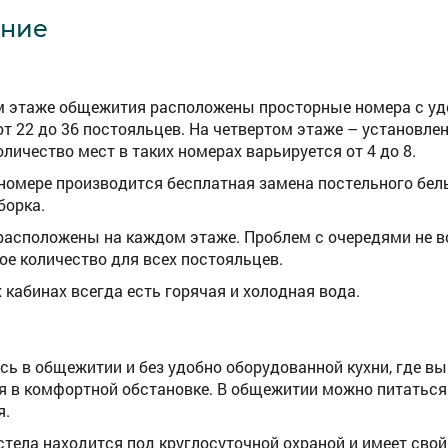
ние
м этаже общежития расположены просторные номера с у
от 22 до 36 постояльцев. На четвертом этаже – установле
оличество мест в таких номерах варьируется от 4 до 8.
номере производится бесплатная замена постельного бель
борка.
расположены на каждом этаже. Проблем с очередями не во
ое количество для всех постояльцев.
 кабинах всегда есть горячая и холодная вода.
сь в общежитии и без удобно оборудованной кухни, где вы
я в комфортной обстановке. В общежитии можно питаться 
я.
стела находится под круглосуточной охраной и имеет свой