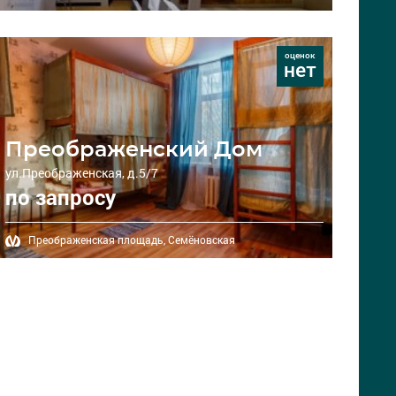
оценок
нет
Преображенский Дом
ул.Преображенская, д.5/7
по запросу
Преображенская площадь,
Семёновская