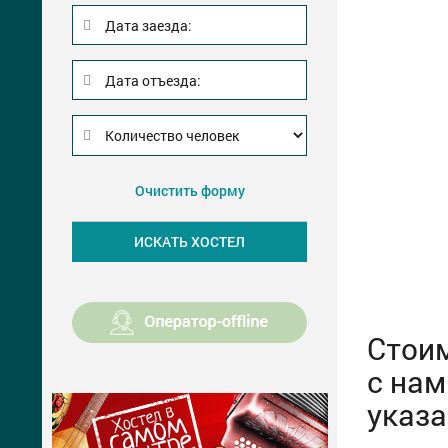
Дата заезда:
Дата отъезда:
Очистить форму
Стоим
с нам
указ