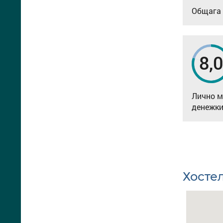
Общага 
8,
Лично м
денежки
Хосте