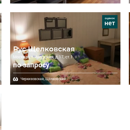
оценок
нет
Рус Щелковская
Москва ул. Амурская, д.17, ст.1
по запросу
Черкизовская,
Щёлковская