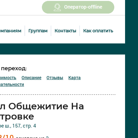
омпаниям
Группам
Контакты
Как оплатить
переход:
оимость
Описание
Отзывы
Карта
ательности
ел Общежитие На
тровке
 ш., 157, стр. 4
8
/
10