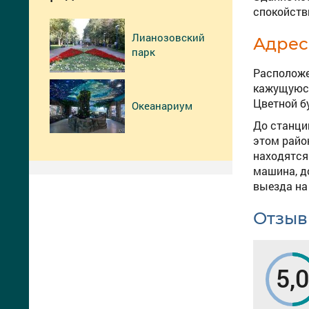
спокойств
Лианозовский
Адрес
парк
Расположе
кажущуюся
Цветной б
Океанариум
До станци
этом райо
находятся 
машина, д
выезда на
Отзыв
5,