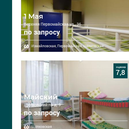
1 Мая
Верхняя Первомайская ул., 36
по запросу
Измайловская,
Первомайская,
Щёлковская
оценка
7,8
Майский
Щелковский пр-д, 9
по запросу
Щёлковская