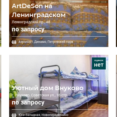
ArtDeSon на
Ленинградском
Ленинградский пр., 48
по запросу
Аэропорт,
Динамо,
Петровский парк
оценок
нет
Уютный дом Внуково
г. Внуково, Советская ул., 16 стр. 7
по запросу
Юго-Западная,
Новопеределкино