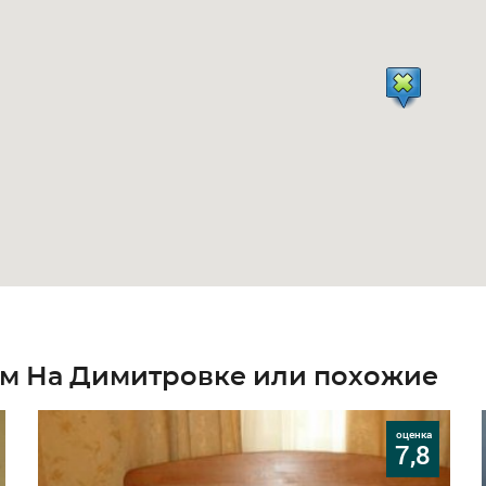
м На Димитровке или похожие
оценка
7,8