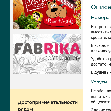
Описа
Номера
На третье
вместить 
кровати, к
В каждом 
влажная у
Удобства 
достаточн
В душевых
Услуги
Не обошло
выпить ча
общежити
Достопримечательности
рядом
Здание хо