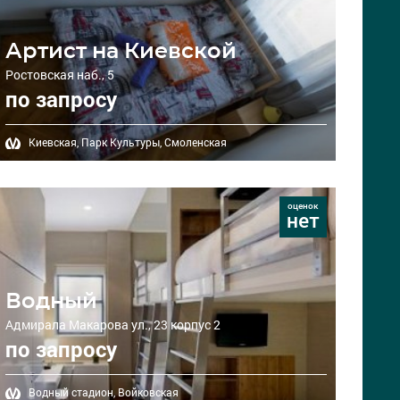
Артист на Киевской
Ростовская наб., 5
по запросу
Киевская,
Парк Культуры,
Смоленская
оценок
нет
Водный
Адмирала Макарова ул., 23 корпус 2
по запросу
Водный стадион,
Войковская