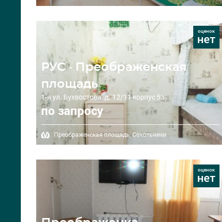
оценок
нет
РУС - Преображенская
площадь
1-я ул. Бухвостова, д. 12/11 корпус 53
по запросу
Преображенская площадь,
Сокольники
оценок
нет