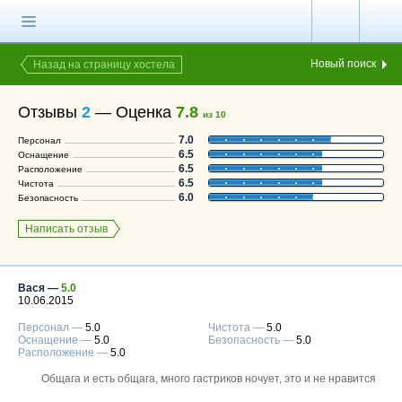
Главная страница
Поиск хостела
Новый поиск
Назад на страницу хостела
Все хостелы
Отзывы
2
—
Оценка
7.8
из 10
Отзывы о
7.0
Персонал
хостелах
6.5
Оснащение
6.5
Расположение
Каталог хостелов
6.5
Чистота
6.0
Безопасность
Как оплатить
Написать отзыв
Контакты
Наши группы
в социальных сетях
Вася —
5.0
10.06.2015
Персонал —
5.0
Чистота —
5.0
Оснащение —
5.0
Безопасность —
5.0
Расположение —
5.0
Бесплатный по России
8 (800) 222-58-32
Общага и есть общага, много гастриков ночует, это и не нравится