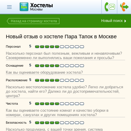
Главная страница
Поиск хостела
Новый поиск
Назад на страницу хостела
Все хостелы
Новый отзыв о хостеле Пара Тапок в Москве
Отзывы о
хостелах
5
Персонал
Насколько персонал был полезным, вежливым и ненавязчивым?
Каталог хостелов
Своевременно ли выполнялись ваши пожелания и просьбы?
5
Оснащение
Как оплатить
Как вы оцениваете оборудование хостела?
Контакты
5
Расположение
Насколько местоположение хостела удобно? Легко ли добраться
Наши группы
до хостела, найти его? Далеко ли до достопримечательностей,
в социальных сетях
центра?
5
Чистота
Как вы оцениваете состояние комнат и качество уборки в
номерах, санузлах и других помещениях хостела?
Бесплатный по России
5
8 (800) 222-58-32
Безопасность
Насколько продумана, с вашей точки зрения, система