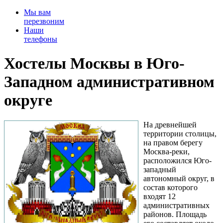
Мы вам
перезвоним
Наши
телефоны
Хостелы Москвы в Юго-
Западном административном
округе
На древнейшей
территории столицы,
на правом берегу
Москва-реки,
расположился Юго-
западный
автономный округ, в
состав которого
входят 12
административных
районов. Площадь