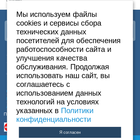
Москва
Спасибо
+7 (495) 646-74-40
Мы используем файлы
Петербург
+7 (812) 418-22-18
cookies и сервисы сбора
технических данных
Наша группа
ВКонтакте
Полная версия сайта
посетителей для обеспечения
работоспособности сайта и
24
Москва
+7
495
646-74-40
улучшения качества
часа
Санкт-Петербург
+7
812
418-22-18
обслуживания. Продолжая
Бесплатный
8
800
222-58-32
использовать наш сайт, вы
© 2015 Hostels of Moscow. Все права защищены.
соглашаетесь с
использованием данных
Согласие на обработку персональных данных
Политика конфиденциальности
технологий на условиях
Договор оферты
указанных в
Политики
Принимаем к оплате
конфиденциальности
Я согласен