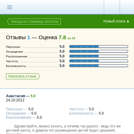
Главная страница
Поиск хостела
Новый поиск
Назад на страницу хостела
Все хостелы
Отзывы
1
—
Оценка
7.8
из 10
Отзывы о
5.0
Персонал
хостелах
5.0
Оснащение
5.0
Расположение
Каталог хостелов
5.0
Чистота
5.0
Безопасность
Как оплатить
Написать отзыв
Контакты
Наши группы
в социальных сетях
Анастасия —
5.0
24.10.2012
Персонал —
5.0
Чистота —
5.0
Оснащение —
5.0
Безопасность —
5.0
Расположение —
5.0
Бесплатный по России
8 (800) 222-58-32
Здравствуйте, можно узнать, а почему так дорого - ведь это же
детский центр, я думала что размещение детей будет дешевле.