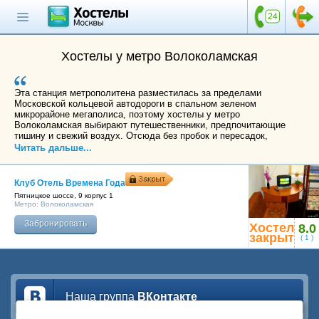
Главная страница
Поиск хостела
Хостелы у метро Волоколамская
Все хостелы
Эта станция метрополитена разместилась за пределами
Отзывы о
Московской кольцевой автодороги в спальном зеленом
хостелах
микрорайоне мегаполиса, поэтому хостелы у метро
Волоколамская выбирают путешественники, предпочитающие
тишину и свежий воздух. Отсюда без пробок и пересадок,
Каталог хостелов
потратив от 30 до 50 минут, можно доехать до Киевского и
Читать дальше...
Курского железнодорожных вокзалов. Путь до центральной
Как оплатить
исторической части Москвы с главными памятниками страны:
Кремлем и Красной площадью, Большим театром и собором
Клуб Отель Времена Года
Контакты
Василия Блаженного составит чуть более получаса.
Пятницкое шоссе, 9 корпус 1
Метро:
Волоколамская
Наши группы
Забронировать
Хостел
8.0
в социальных сетях
закрыт
(
1
)
Бесплатный по России
Наша группа
ВКонтакте
8 (800) 222-58-32