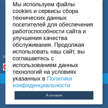
Москва
Мы используем файлы
+7 (495) 646-74-40
24
Москва
+7
495
646-74-40
cookies и сервисы сбора
Петербург
часа
Санкт-Петербург
+7
812
418-22-18
+7 (812) 418-22-18
технических данных
Бесплатный
8
800
222-58-32
посетителей для обеспечения
© 2015 Hostels of Moscow. Все права защищены.
Полная версия сайта
работоспособности сайта и
улучшения качества
Согласие на обработку персональных данных
обслуживания. Продолжая
Политика конфиденциальности
использовать наш сайт, вы
Договор оферты
Принимаем к оплате
соглашаетесь с
использованием данных
технологий на условиях
указанных в
Политики
Полная версия сайта
конфиденциальности
Я согласен