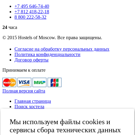
+7
495
646-74-40
+7
812
418-22-18
8
800
222-58-32
24
часа
© 2015 Hostels of Moscow. Все права защищены.
Согласие на обработку персональных данных
Политика конфиденциальности
Договор оферты
Принимаем к оплате
Полная версия сайта
Главная страница
Поиск хостела
Все хостелы
Отзывы о хостелах
Мы используем файлы cookies и
Каталог хостелов
Как оплатить
сервисы сбора технических данных
Контакты