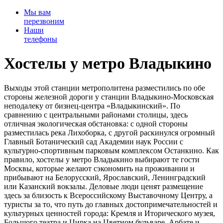
Мы вам
перезвоним
Наши
телефоны
Хостелы у метро Владыкино
Выходы этой станции метрополитена разместились по обе
стороны железной дороги у станции Владыкино-Московская
неподалеку от бизнец-центра «Владыкинский». По
сравнению с центральными районами столицы, здесь
отличная экологическая обстановка: с одной стороны
разместилась река Лихоборка, с другой раскинулся огромный
Главный Ботанический сад Академии наук России с
культурно-спортивным парковым комплексом Останкино. Как
правило, хостелы у метро Владыкино выбирают те гости
Москвы, которые желают сэкономить на проживании и
прибывают на Белорусский, Ярославский, Ленинградский
или Казанский вокзалы. Деловые люди ценят размещение
здесь за близость к Всероссийскому Выставочному Центру, а
туристы за то, что путь до главных достопримечательностей и
культурных ценностей города: Кремля и Иторического музея,
Большого театра и Цирка на Цветном бульваре, Арбате и