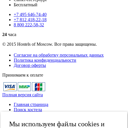
Бесплатный
+7
495
646-74-40
+7
812
418-22-18
8
800
222-58-32
24
часа
© 2015 Hostels of Moscow. Все права защищены.
Согласие на обработку персональных данных
Политика конфиденциальности
Договор оферты
Принимаем к оплате
Полная версия сайта
Главная страница
Поиск хостела
Все хостелы
Отзывы о хостелах
Мы используем файлы cookies и
Каталог хостелов