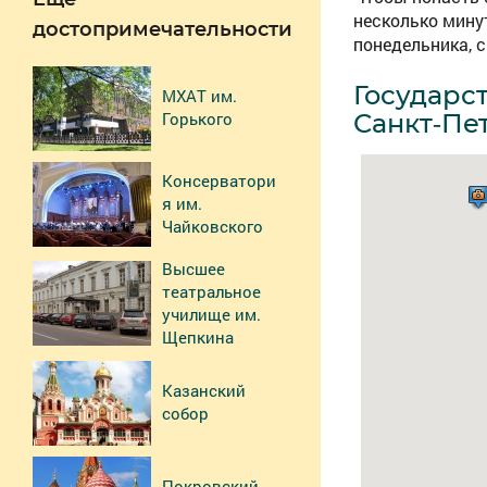
несколько мину
достопримечательности
понедельника, с
Государс
МХАТ им.
Горького
Санкт-Пе
Консерватори
я им.
Чайковского
Высшее
театральное
училище им.
Щепкина
Казанский
собор
Покровский