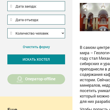
Дата заезда:
Дата отъезда:
Очистить форму
В самом центре
мира – Геологи
году стал Миха
сибирских и ур
преподнесли в д
содержания каф
истории. Сейча
минералов, нед
посетить уника
который можно 
для них разраб
Чтобы попасть 
Еще