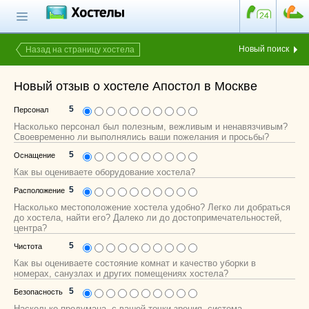
Главная страница
Поиск хостела
Новый поиск
Назад на страницу хостела
Все хостелы
Новый отзыв о хостеле Апостол в Москве
Отзывы о
хостелах
5
Персонал
Насколько персонал был полезным, вежливым и ненавязчивым?
Каталог хостелов
Своевременно ли выполнялись ваши пожелания и просьбы?
5
Оснащение
Как оплатить
Как вы оцениваете оборудование хостела?
Контакты
5
Расположение
Насколько местоположение хостела удобно? Легко ли добраться
Наши группы
до хостела, найти его? Далеко ли до достопримечательностей,
в социальных сетях
центра?
5
Чистота
Как вы оцениваете состояние комнат и качество уборки в
номерах, санузлах и других помещениях хостела?
Бесплатный по России
8 (800) 222-58-32
5
Безопасность
Насколько продумана, с вашей точки зрения, система