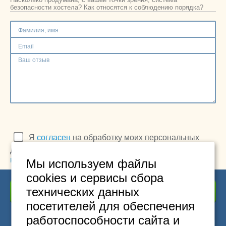
Москва
безопасности хостела? Как относятся к соблюдению порядка?
+7 (495) 646-74-40
Петербург
+7 (812) 418-22-18
Полная версия сайта
Я
согласен
на обработку моих персональных
данных в соответствии с
Политикой
конфиденциальности
Мы используем файлы
cookies и сервисы сбора
технических данных
Отправить отзыв
посетителей для обеспечения
работоспособности сайта и
Москва
+7
495
646-74-40