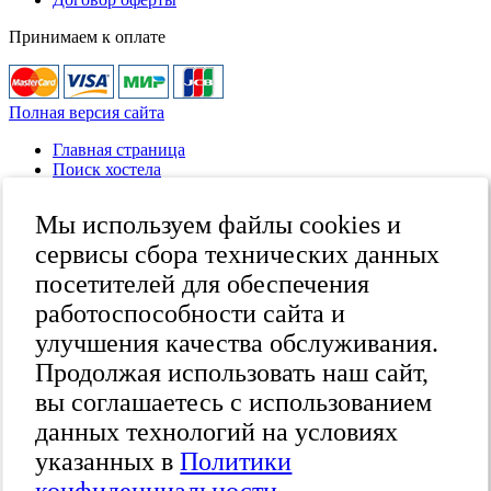
Принимаем к оплате
Полная версия сайта
Главная страница
Поиск хостела
Все хостелы
Отзывы о хостелах
Мы используем файлы cookies и
Каталог хостелов
Как оплатить
сервисы сбора технических данных
Контакты
посетителей для обеспечения
Наши группы
работоспособности сайта и
в социальных сетях
улучшения качества обслуживания.
Продолжая использовать наш сайт,
вы соглашаетесь с использованием
Бесплатный по России
8 (800) 222-58-32
данных технологий на условиях
Москва
указанных в
Политики
+7 (495) 646-74-40
Петербург
24