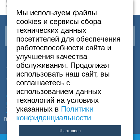
пследнего оказалась сломана ручка,хотя ставили его туда в полной
исправности.
Мы используем файлы
cookies и сервисы сбора
технических данных
Наша группа
ВКонтакте
посетителей для обеспечения
работоспособности сайта и
улучшения качества
24
Москва
+7
495
646-74-40
обслуживания. Продолжая
часа
Санкт-Петербург
+7
812
418-22-18
Бесплатный
8
800
222-58-32
использовать наш сайт, вы
© 2015 Hostels of Moscow. Все права защищены.
соглашаетесь с
использованием данных
Согласие на обработку персональных данных
технологий на условиях
Политика конфиденциальности
указанных в
Политики
Договор оферты
конфиденциальности
Принимаем к оплате
Я согласен