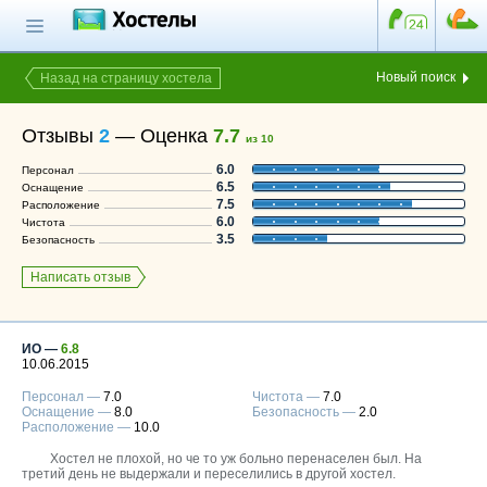
Главная страница
Поиск хостела
Новый поиск
Назад на страницу хостела
Все хостелы
Отзывы
2
—
Оценка
7.7
из 10
Отзывы о
6.0
Персонал
хостелах
6.5
Оснащение
7.5
Расположение
Каталог хостелов
6.0
Чистота
3.5
Безопасность
Как оплатить
Написать отзыв
Контакты
Наши группы
в социальных сетях
ИО —
6.8
10.06.2015
Персонал —
7.0
Чистота —
7.0
Оснащение —
8.0
Безопасность —
2.0
Расположение —
10.0
Бесплатный по России
8 (800) 222-58-32
Хостел не плохой, но че то уж больно перенаселен был. На
третий день не выдержали и переселились в другой хостел.