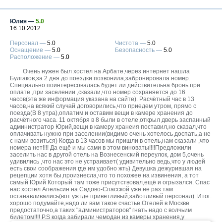
Москва
+7 (495) 646-74-40
Юлия —
5.0
Петербург
16.10.2012
+7 (812) 418-22-18
Персонал —
5.0
Чистота —
5.0
Оснащение —
5.0
Безопасность —
5.0
Полная версия сайта
Расположение —
5.0
Очень нужен был хостел на Арбате,через интернет нашла
Булгаков,за 2 дня до поездки позвонила,забронировала номер.
Специально поинтересовалась будет ли действительна бронь при
оплате ,при заселении ,сказали,что номер сохраняется до 16
часов(эта же информация указана на сайте). Расчётный час в 13
часов,на всякий случай договорились,что приедем утром, прямо с
поезда(В 8 утра),оплатим и оставим вещи в камере хранения до
расчётного часа. 11 октября в 8 были в отеле,открыл дверь заспанный
администратор Юрий,вещи в камеру хранеия поставил,но сказал,что
оплачивать нужно при заселении(видимо очень хотелось доспать,а не
с нами возиться) Когда в 13 часов мы пришли в отель,нам сказали ,что
номера нет!!!! Да ещё и мы сами в этом виноваты!!!!Предложили
заселить нас в другой отель на Вознесенский переулок, дом 5,очень
удивились ,что нас это не устраивает( удивительно ведь,что у людей
есть свои соображения где им удобно жть) Девушка дежурившая на
рецепции хотя бы,произнесла,что то похожее на извинения, а тот
самый Юрий Который там тоже присутствовал,ещё и огрызался. Спас
нас хостел Апельсин на Садово-Спасской уже не раз там
останавливались(вот уж где приветливый,заботливый персонал). Итог:
хорошо подумайте,надо ли вам такое счастье.Отелей в Москве
предостаточно,а таких "администраторов" гнать надо с волчьим
билетом!!!! P.S когда забирали чемодан из камеры хранения,у