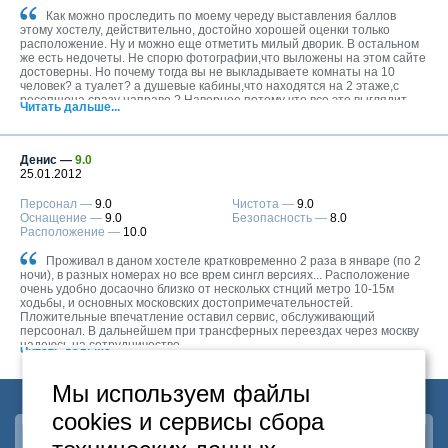
Как можно проследить по моему череду выставления баллов
этому хостелу, действительно, достойно хорошей оценки только
расположение. Ну и можно еще отметить милый дворик. В остальном
же есть недочеты. Не спорю фотографии,что выложены на этом сайте
достоверны. Но почему тогда вы не выкладываете комнаты на 10
человек? а туалет? а душевые кабины,что находятся на 2 этаже,с
ресепшона сразу направо ? Наверное потому что все это выглядит
Читать дальше...
убого? Кровати жутко скрипят, матрасы грязные и пыльные, подушки в
желтых пятнах. В общем, кто решил поселиться в этом хостеле,совет:
можно! но только 4-местные или 2-местные. Там почему-то
позаботились о проживающих.
Денис —
9.0
25.01.2012
Персонал —
9.0
Чистота —
9.0
Оснащение —
9.0
Безопасность —
8.0
Расположение —
10.0
Проживал в даном хостеле кратковременно 2 раза в январе (по 2
ночи), в разных номерах но все врем сингл версиях... Расположение
очень удобно досаочно близко от несколькх стнций метро 10-15м
ходьбы, и основных московских достопримечательностей.
Пложительные впечатление оставил сервис, обслуживающий
персоонал. В дальнейшем при трансферных переездах через москву
надеюсь на сотрудничество.
Читать дальше...
Мы используем файлы
cookies и сервисы сбора
Наша группа
ВКонтакте