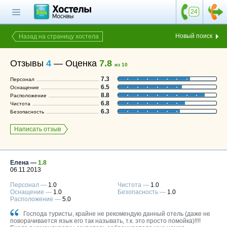
Главная страница
Поиск хостела
Новый поиск
Назад на страницу хостела
Все хостелы
Отзывы
4
—
Оценка
7.8
из 10
Отзывы о
7.3
Персонал
хостелах
6.5
Оснащение
8.8
Расположение
Каталог хостелов
6.8
Чистота
6.3
Безопасность
Как оплатить
Написать отзыв
Контакты
Наши группы
в социальных сетях
Елена —
1.8
06.11.2013
Персонал —
1.0
Чистота —
1.0
Оснащение —
1.0
Безопасность —
1.0
Расположение —
5.0
Бесплатный по России
8 (800) 222-58-32
Господа туристы, крайне не рекомендую данный отель (даже не
поворачивается язык его так называть, т.к. это просто помойка)!!!!