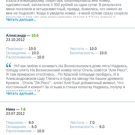
Москва
Ехала в командировку, секретарь забронировала мне номер,
одноместный, заплатила 3 300 рублей за одни сутки. В результате
+7 (495) 646-74-40
меня поселили в четырехместный, правда, божились, что никого ко
мне не подселят. Когда я увидела номер - в моей голове сразу созрело
Петербург
решение о том, что моя командировка станет в 2 раза короче и
+7 (812) 418-22-18
Читать дальше...
вернусь домой я сегодня же. Как я, впрочем, и поступила. Фотографии
на сайте не имеют ничего общего вообще с тем, насколько убог этот
отель в жизни. Разбитые стекла в моем номере, тюремная решетка на
Полная версия сайта
окнах, огромные дыры в подоконнике, отклеивающиеся обои,
Александр —
10.0
заклеенные скотчем розетки, отсутствие горячей воды в душе, бойлер,
23.10.2012
висящий прямо над унитазом и затрудняющий посещение туалета,
как будто разъеденные неизвестными насекомыми кровати, несвежее
Персонал —
10.0
Чистота —
10.0
белье, потрепаные тряпки вместо штор - я весь этот список могу
Оснащение —
10.0
Безопасность —
10.0
продолжать до бесконечности. Курящие и матерящиеся постояльцы
Расположение —
10.0
под окнами, у которых, видимо, во дворе была курилка, дополняли
образ гадюшника. И, поверьте мне, я отнюдь не привереда, с какими-
Ух!! как люблю я ночевать На Вознесенском в доме пять! Надеюсь,
то недостатками могу мириться. Обслуживание - ниже плинтуса. За
попаду опять На Вознесенский номер пять! Отель зовётся "Аля Рюсс",
стойкой сидят 2 менеджера, которым глубоко насрать на постояльцев,
Я там прекрасно отосплюсь... По Красной площади пройдусь, И в
разве что на пол не сплевывают. Выражение лица - полное
Александровском саду Глязеть я буду на звезду На башне древнего
безразличие, общение строят исходя из аналогичных принципов.
Кремля... Отель "Ля Рюсс" - алле! Аля! Ещё добавочный момент, Что
Всегда было лень писать отзывы, но здесь случай настолько вопиюще
постоянный я клиент! За отзыва в стихах попытку Надеюсь, получу я
отвратительного места, что не поленилась и написала, а еще не
скидку! Мошнин А.Н.
поленюсь и распространю его где возможно.
Читать дальше...
Нина —
7.6
23.07.2012
Персонал —
9.0
Чистота —
7.0
Оснащение —
6.0
Безопасность —
6.0
Расположение —
10.0