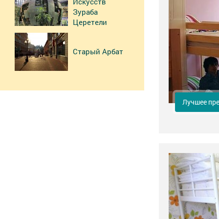
Искусств
Зураба
Церетели
Старый Арбат
Лучшее пр