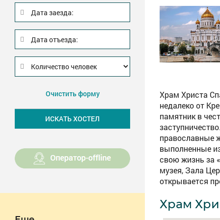
Дата заезда:
Дата отъезда:
Очистить форму
Храм Христа Сп
недалеко от Кре
памятник в чес
заступничество
православные ж
выполненные из
свою жизнь за 
музея, Зала Це
открывается пр
Храм Хри
Еще