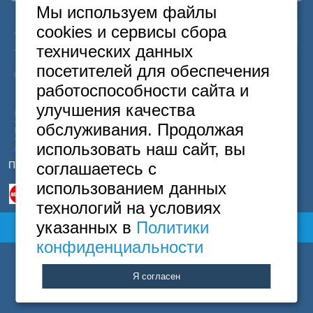
Москва
Мы используем файлы
+7 (495) 646-74-40
24
Москва
+7
495
646-74-40
cookies и сервисы сбора
Петербург
часа
Санкт-Петербург
+7
812
418-22-18
+7 (812) 418-22-18
технических данных
Бесплатный
8
800
222-58-32
посетителей для обеспечения
© 2015 Hostels of Moscow. Все права защищены.
Полная версия сайта
работоспособности сайта и
улучшения качества
Согласие на обработку персональных данных
обслуживания. Продолжая
Политика конфиденциальности
использовать наш сайт, вы
Договор оферты
Принимаем к оплате
соглашаетесь с
использованием данных
технологий на условиях
указанных в
Политики
Полная версия сайта
конфиденциальности
Я согласен