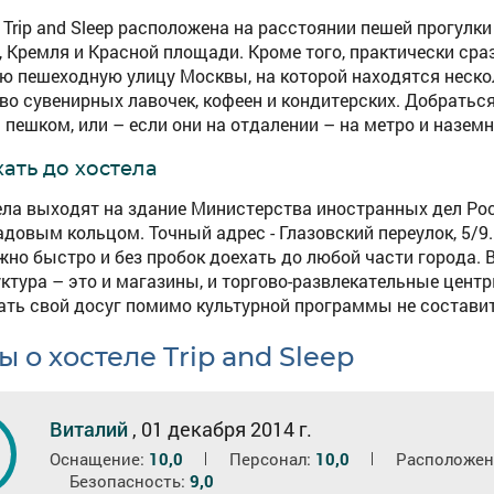
Trip and Sleep расположена на расстоянии пешей прогулки
, Кремля и Красной площади. Кроме того, практически сра
ю пешеходную улицу Москвы, на которой находятся неско
во сувенирных лавочек, кофеен и кондитерских. Добратьс
 пешком, или – если они на отдалении – на метро и назем
хать до хостела
ела выходят на здание Министерства иностранных дел Рос
адовым кольцом. Точный адрес - Глазовский переулок, 5/9
жно быстро и без пробок доехать до любой части города.
ктура – это и магазины, и торгово-развлекательные центр
ать свой досуг помимо культурной программы не составит
 о хостеле Trip and Sleep
Виталий
,
01 декабря 2014 г.
6
Оснащение:
10,0
Персонал:
10,0
Расположен
Безопасность:
9,0