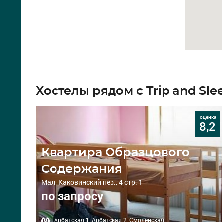
Хостелы рядом с Trip and Sl
оценка
8,2
Квартира Образцового
Содержания
Мал. Каковинский пер., 4 стр. 1
по запросу
Арбатская 1,
Арбатская 2,
Смоленская