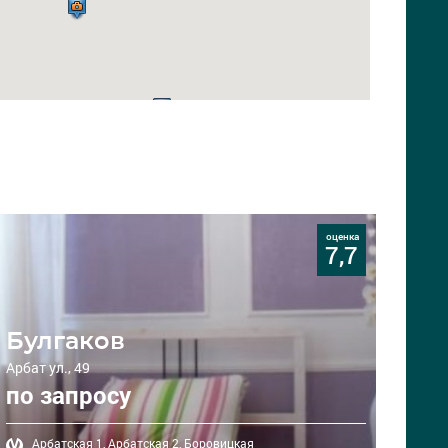
оценка
7,7
Булгаков
Арбат ул., 49
по запросу
Арбатская 1,
Арбатская 2,
Боровицкая