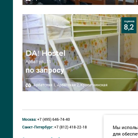
оценка
8,2
DA! Hostel
Арбат ул., 11
по запросу
Арбатская 1,
Арбатская 2,
Кропоткинская
Москва:
+7 (495) 646-74-40
Мы использ
Санкт-Петербург:
+7 (812) 418-22-18
для обеспе