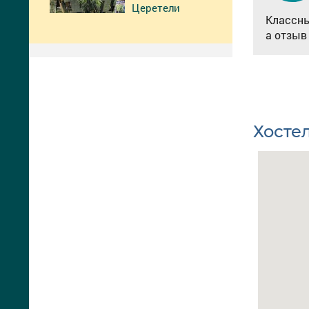
Церетели
Классны
а отзыв
Хостел