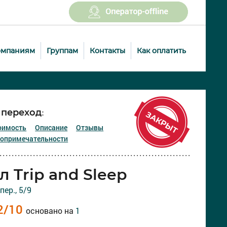
омпаниям
Группам
Контакты
Как оплатить
переход:
оимость
Описание
Отзывы
опримечательности
л Trip and Sleep
пер., 5/9
2
/
10
основано на
1