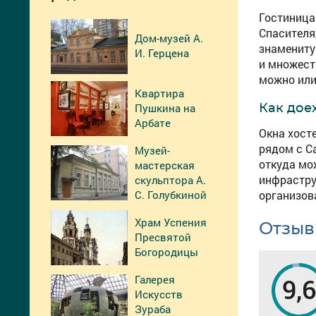
Гостиница 
Спасителя
Дом-музей А.
знамениту
И. Герцена
и множест
можно или
Квартира
Как дое
Пушкина на
Арбате
Окна хост
рядом с С
Музей-
откуда мо
мастерская
инфрастру
скульптора А.
С. Голубкиной
организов
Храм Успения
Отзывы
Пресвятой
Богородицы
Галерея
9,
Искусств
Зураба