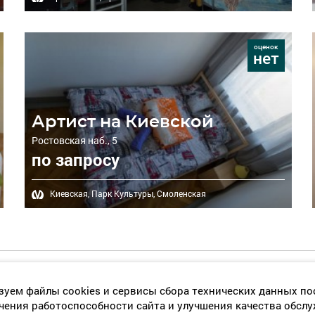
оценок
нет
Артист на Киевской
Ростовская наб., 5
по запросу
Киевская,
Парк Культуры,
Смоленская
Главная
Хостелы в Москве
Отзывы о хостелах
Ту
уем файлы cookies и сервисы сбора технических данных по
чения работоспособности сайта и улучшения качества обсл