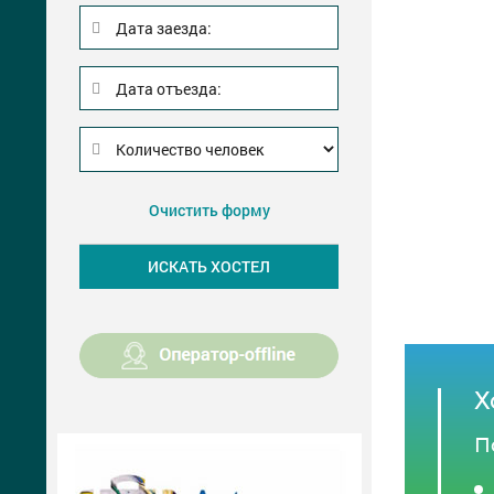
Дата заезда:
Дата отъезда:
Очистить форму
Х
П