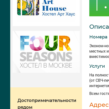
Описа
Номера
Эконом-но
местных и
вместимост
Услуги
На полнос
(от СВЧ-п
интернето
Всем гост
Достопримечательности
Адрес
рядом