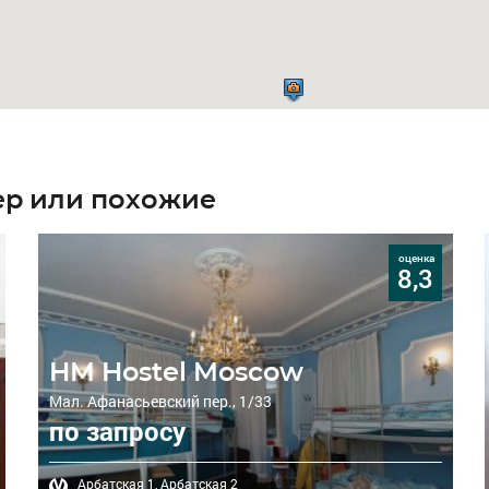
eep или похожие
оценка
8,3
HM Hostel Moscow
Мал. Афанасьевский пер., 1/33
по запросу
Арбатская 1,
Арбатская 2