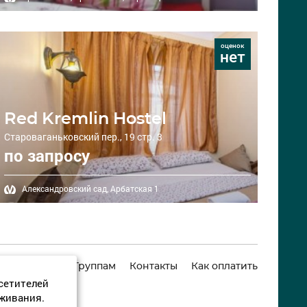
оценок
нет
Red Kremlin Hostel
Староваганьковский пер., 19 стр. 3
по запросу
Александровский сад,
Арбатская 1
ркомпаниям
Группам
Контакты
Как оплатить
сетителей
уживания.