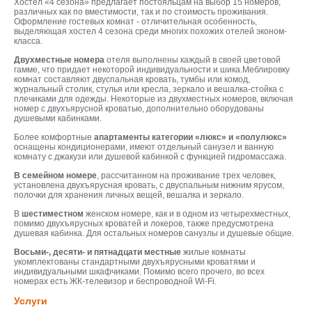
Хостел «4 сезона» предлагает постояльцам на выбор 15 номеров,
различных как по вместимости, так и по стоимость проживания.
Оформление гостевых комнат - отличительная особенность,
выделяющая хостел 4 сезона среди многих похожих отелей эконом-
класса.
Двухместные номера
отеля выполнены каждый в своей цветовой
гамме, что придает некоторой индивидуальности и шика.Меблировку
комнат составляют двуспальная кровать, тумбы или комод,
журнальный столик, стулья или кресла, зеркало и вешалка-стойка с
плечиками для одежды. Некоторые из двухместных номеров, включая
номер с двухъярусной кроватью, дополнительно оборудованы
душевыми кабинками.
Более комфортные
апартаменты категории «люкс» и «полулюкс»
оснащены кондиционерами, имеют отдельный санузел и ванную
комнату с джакузи или душевой кабинкой с функцией гидромассажа.
В семейном номере
, рассчитанном на проживание трех человек,
установлена двухъярусная кровать, с двуспальным нижним ярусом,
полочки для хранения личных вещей, вешалка и зеркало.
В
шестиместном
женском номере, как и в одном из четырехместных,
помимо двухъярусных кроватей и локеров, также предусмотрена
душевая кабинка. Для остальных номеров санузлы и душевые общие.
Восьми-, десяти- и пятнадцати местные
жилые комнаты
укомплектованы стандартными двухъярусными кроватями и
индивидуальными шкафчиками. Помимо всего прочего, во всех
номерах есть ЖК-телевизор и беспроводной Wi-Fi.
Услуги