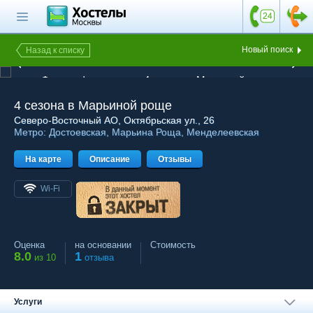
Главная страница
Поиск хостела
Новый поиск
Назад к списку
1 из 23
Все хостелы
Фотография хостела 4 сезона в Марьиной роще
Отзывы о
4 сезона в Марьиной роще
хостелах
Северо-Восточный АО
, Октябрьская ул., 26
Метро:
Достоевская
,
Марьина Роща
,
Менделеевская
Каталог хостелов
На карте
Как оплатить
Описание
Отзывы
Контакты
Wi-Fi
Наши группы
в социальных сетях
Оценка
на основании
Стоимость
8.0
1
из 10
отзыва
Бесплатный по России
8 (800) 222-58-32
Услуги