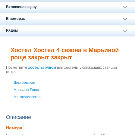
Москва
+7 (495) 646-74-40
Включено в цену
Петербург
В номерах
+7 (812) 418-22-18
Рядом
Полная версия сайта
Хостел Хостел 4 сезона в Марьиной
роще закрыт закрыт
Посмотрите
хостелы рядом
или хостелы у ближайших станций
метро:
Достоевская
Марьина Роща
Менделеевская
Описание
Номера