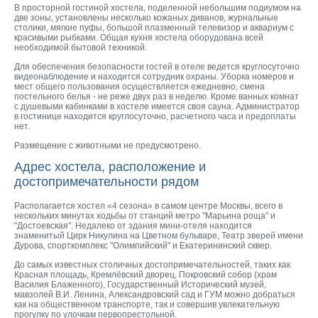
В просторной гостиной хостела, поделенной небольшим подиумом на
две зоны, установлены несколько кожаных диванов, журнальные
столики, мягкие пуфы, большой плазменный телевизор и аквариум с
красивыми рыбками. Общая кухня хостела оборудована всей
необходимой бытовой техникой.
Для обеспечения безопасности гостей в отеле ведется круглосуточно
видеонаблюдение и находится сотрудник охраны. Уборка номеров и
мест общего пользования осуществляется ежедневно, смена
постельного белья - не реже двух раз в неделю. Кроме ванных комнат
с душевыми кабинками в хостеле имеется своя сауна. Администратор
в гостинице находится круглосуточно, расчетного часа и предоплаты
нет.
Размещение с животными не предусмотрено.
Адрес хостела, расположение и
достопримечательности рядом
Располагается хостел «4 сезона» в самом центре Москвы, всего в
нескольких минутах ходьбы от станций метро "Марьина роща" и
"Достоевская". Недалеко от здания мини-отеля находится
знаменитый Цирк Никулина на Цветном бульваре, Театр зверей имени
Дурова, спорткомплекс "Олимпийский" и Екатерининский сквер.
До самых известных столичных достопримечательностей, таких как
Красная площадь, Кремлёвский дворец, Покровский собор (храм
Василия Блаженного), Государственный Исторический музей,
мавзолей В.И. Ленина, Александровский сад и ГУМ можно добраться
как на общественном транспорте, так и совершив увлекательную
прогулку по улочкам первопрестольной.