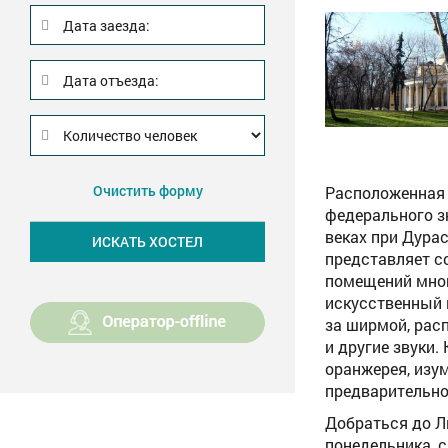
Дата заезда:
Дата отъезда:
Очистить форму
Расположенная 
федерального зн
веках при Дура
представляет с
помещений мног
искусственный 
за ширмой, рас
и другие звуки.
оранжерея, изу
предварительно 
Добраться до Л
понедельника, с