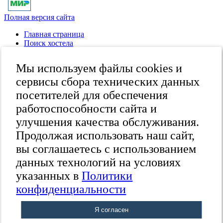
Полная версия сайта
Главная страница
Поиск хостела
Все хостелы
Отзывы о хостелах
Мы используем файлы cookies и
Каталог хостелов
Как оплатить
сервисы сбора технических данных
Контакты
посетителей для обеспечения
Наши группы
работоспособности сайта и
в социальных сетях
улучшения качества обслуживания.
Продолжая использовать наш сайт,
вы соглашаетесь с использованием
Бесплатный по России
8 (800) 222-58-32
данных технологий на условиях
Москва
указанных в
Политики
+7 (495) 646-74-40
Петербург
24
конфиденциальности
+7 (812) 418-22-18
Полная версия сайта
Я согласен
© 2015 Hostels of Moscow.