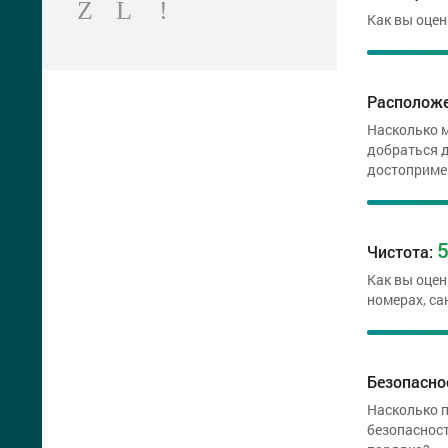
Как вы оцен
Располож
Насколько м
добраться д
достоприме
Чистота:
Как вы оцен
номерах, са
Безопасно
Насколько п
безопасност