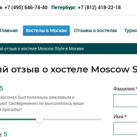
+7 (495) 646-74-40
+7 (812) 418-22-18
а:
Петербург:
Главная
Хостелы в Москве
Отзывы о хостелах
Турк
й отзыв о хостеле Moscow Style в Москве
й отзыв о хостеле Moscow S
5
Фамилия:
персонал был полезным, вежливым и
ым? Своевременно ли выполнялись ваши
и просьбы?
Имя:*
5
е: