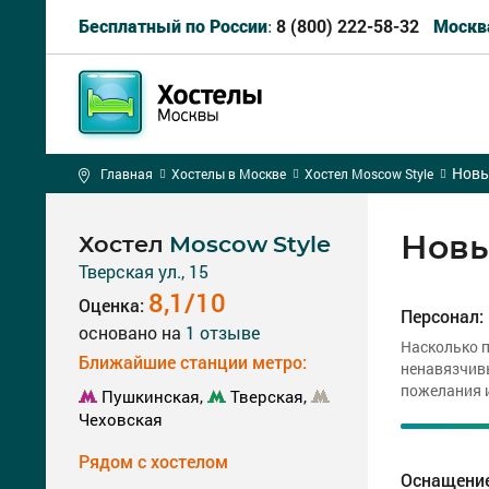
8 (800) 222-58-32
Бесплатный по России:
Москв
Новы
Главная
Хостелы в Москве
Хостел Moscow Style
Новы
Хостел
Moscow Style
Тверская ул., 15
8,1/10
Оценка:
Персонал:
основано на
1
отзыве
Насколько 
Ближайшие станции метро:
ненавязчив
пожелания 
Пушкинская,
Тверская,
Чеховская
Рядом с хостелом
Оснащени