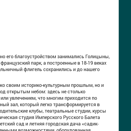
льно его благоустройством занимались Голицыны,
французский парк, а построенные в 18-19 веках
мельничный флигель сохранились и до нашего
ько своим историко-культурным прошлым, но и
од открытым небом: здесь не столько
или увлечением, что многим приходится по
тный зал, который легко трансформируется в
одительские клубы, театральные студии, курсы
ическая студия Имперского Русского Балета
тский сад и летняя городская дача «садик-
иченными возможностями, оборудованная