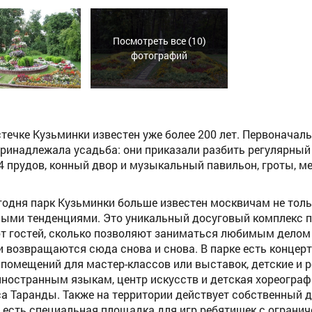
Посмотреть все (10)
фотографий
стечке Кузьминки известен уже более 200 лет. Первонача
ринадлежала усадьба: они приказали разбить регулярный 
 4 прудов, конный двор и музыкальный павильон, гроты, 
годня парк Кузьминки больше известен москвичам не тол
ыми тенденциями. Это уникальный досуговый комплекс п
т гостей, сколько позволяют заниматься любимым делом 
ни возвращаются сюда снова и снова. В парке есть концер
 помещений для мастер-классов или выставок, детские и р
иностранным языкам, центр искусств и детская хореограф
а Таранды. Также на территории действует собственный де
, есть специальная площадка для игр ребятишек с огран