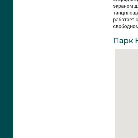
экраном д
танцплощад
работает 
свободном
Парк 