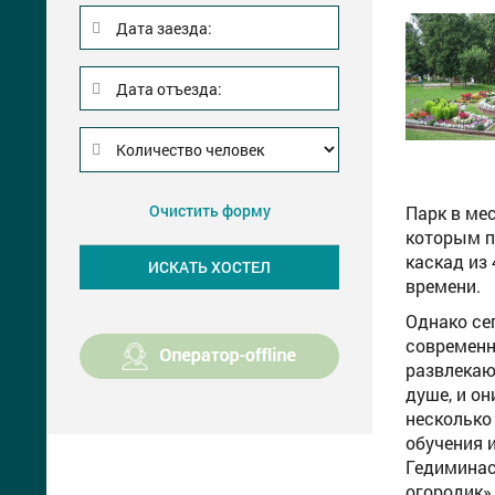
Дата заезда:
Дата отъезда:
Очистить форму
Парк в ме
которым п
каскад из
времени.
Однако се
современн
развлекаю
душе, и о
несколько
обучения 
Гедиминас
огородик»