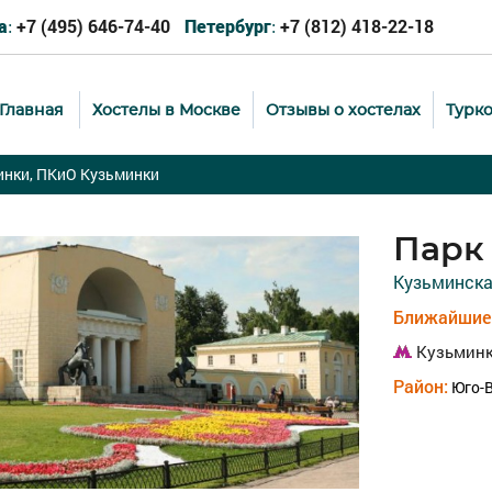
+7 (495) 646-74-40
+7 (812) 418-22-18
а:
Петербург:
Главная
Хостелы в Москве
Отзывы о хостелах
Турк
инки, ПКиО Кузьминки
Парк
Кузьминская
Ближайшие 
Кузьмин
Район:
Юго-