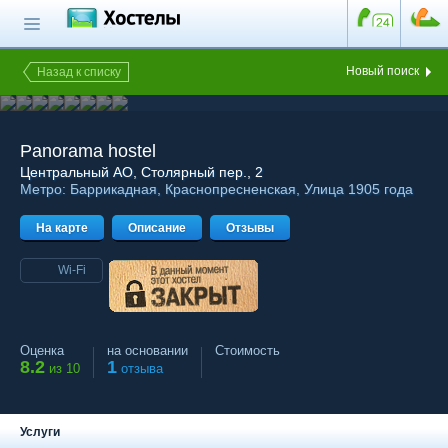
Главная страница
Поиск хостела
Новый поиск
Назад к списку
Все хостелы
Отзывы о
Panorama hostel
хостелах
Центральный АО
, Столярный пер., 2
Метро:
Баррикадная
,
Краснопресненская
,
Улица 1905 года
Каталог хостелов
На карте
Как оплатить
Описание
Отзывы
Контакты
Wi-Fi
Наши группы
в социальных сетях
Оценка
на основании
Стоимость
8.2
1
из 10
отзыва
Бесплатный по России
8 (800) 222-58-32
Услуги