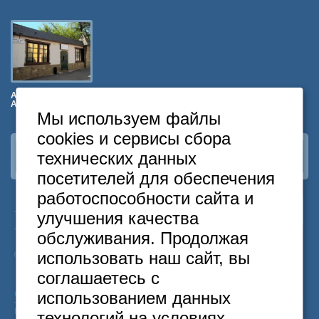
Артист на
Арбатской
Мы используем файлы
cookies и сервисы сбора
технических данных
Наша группа
ВКонтакте
посетителей для обеспечения
работоспособности сайта и
24
Москва
+7
495
646-74-40
улучшения качества
часа
Санкт-Петербург
+7
812
418-22-18
обслуживания. Продолжая
Бесплатный
8
800
222-58-32
использовать наш сайт, вы
© 2015 Hostels of Moscow. Все права защищены.
соглашаетесь с
использованием данных
Согласие на обработку персональных данных
Политика конфиденциальности
технологий на условиях