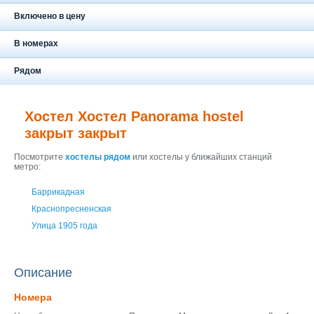
Москва
+7 (495) 646-74-40
Включено в цену
Петербург
В номерах
+7 (812) 418-22-18
Рядом
Полная версия сайта
Хостел Хостел Panorama hostel
закрыт закрыт
Посмотрите
хостелы рядом
или хостелы у ближайших станций
метро:
Баррикадная
Краснопресненская
Улица 1905 года
Описание
Номера