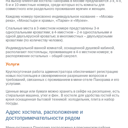
На выбор клиентам хостела Панорама в Москве предлагаются 3-х, 4-х,
6-и и 10-иместные номера, среди которых есть комнаты для
совместного или раздельного проживания мужчин и женщин.
Каждому номеру присвоено индивидуальное название – «Москва-
река», «Монастыри и храмы», «Парки» и «Музеи».
Спальные места в 3-хместном номере представлены 3-я
односпальными кроватями; в 4-хместном – 2-я односпальными и
одной двухъярусной кроватью; в многоместных – двухъярусными
кроватями (по количеству человек).
Индивидуальной ванной комнатой, оснащенной душевой кабиной,
располагают постояльцы, проживающие в 4-х местном номере; в
распоряжении остальных – общий санузел.
Услуги
Круглосуточная работа администратора обеспечивает регистрацию
новых постояльцев и своевременное разрешение вопросов и
требований, связанных с проживанием в мини-отеле Панорама и его
услугами.
Ценные вещи или бумаги можно хранить в сейфе на ресепшене, есть
стиральная машина, утюг и фен.. В хостеле для удобства гостей есть
кухня оснащенная бытовой техникой: холодильник, плита и набор
посуды.
Адрес хостела, расположение и
достопримечательности рядом
Мини-гостиница Панорама расположена в пресненском районе