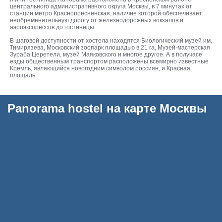
центрального административного округа Москвы, в 7 минутах от
станции метро Краснопресненская, наличие которой обеспечивает
необременительную дорогу от железнодорожных вокзалов и
аэроэкспрессов до гостиницы.
В шаговой доступности от хостела находятся Биологический музей им.
Тимирязева, Московский зоопарк площадью в 21 га, Музей-мастерская
Зураба Церетели, музей Маяковского и многое другое. А в получасе
езды общественным транспортом расположены всемирно известные
Кремль, являющийся новогодним символом россиян, и Красная
площадь.
Panorama hostel на карте Москвы