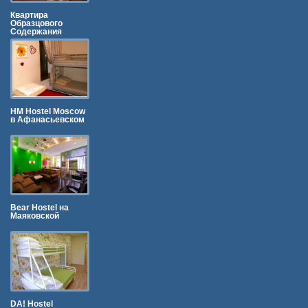
Квартира
Образцового
Содержания
HM Hostel Moscow
в Афанасьевском
Bear Hostel на
Маяковской
DA! Hostel