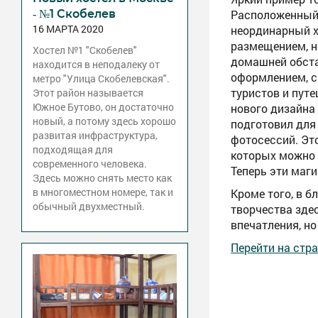
- №1 Скобелев
Расположенный 
16 МАРТА 2020
неординарный х
размещением, н
Хостел №1 "Скобелев"
домашней обст
находится в неподалеку от
оформлением, 
метро "Улица Скобелевская".
туристов и путе
Этот район называется
Южное Бутово, он достаточно
нового дизайна
новый, а потому здесь хорошо
подготовил для
развитая инфраструктура,
фотосессий. Эт
подходящая для
которых можно 
современного человека.
Теперь эти маги
Здесь можно снять место как
в многоместном номере, так и
Кроме того, в б
обычный двухместный.
творчества здес
впечатления, н
Перейти на стр