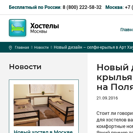
8 (800) 222-58-32
+7 
Бесплатный по России:
Москва:
Главн
Новый дизайн – селфи-крылья в Арт Ха
Главная
Новости
Новый 
Новости
крылья 
на Пол
21.09.2016
Стоит ли говори
для хостелов в
комфортные ном
Новый хостел в Москве
Яркий пример то