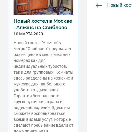
Новый хост
Новый хостел в Москве
- Альянс на Свиблово
10 МАРТА 2020
Новый хостел "Альянс" у
метро "Свиблово" предлагает
размещение в многоместных
номерах как для
индивидуальных туристов,
так и для групповых. Комнаты
здесь разделены на женские и
мужские для наибольшего
удобства отдыхающих.
Гарантия безопасности -
круглосуточная охрана и
видеонаблюдение. Здесь вы
сможете воспользоваться
всеми видами услуг, которые
сделают пребывание вдали от
дома приятным и