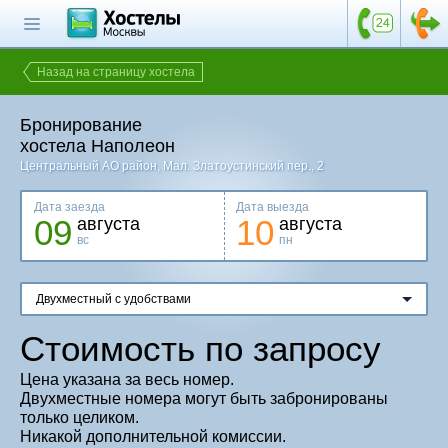
Главная страница
Поиск хостела
Назад на страницу хостела
Все хостелы
Бронирование
Отзывы о
хостела Наполеон
хостелах
Центральный АО район
, Мал. Златоустинский пер., 2
Каталог хостелов
Дата заезда
Дата выезда
09
10
августа
августа
Как оплатить
вс
пн
Контакты
Двухместный с удобствами
Наши группы
в социальных сетях
Стоимость по запросу
Цена указана за весь номер.
Двухместные номера могут быть забронированы
Бесплатный по России
только целиком.
8 (800) 222-58-32
Никакой дополнительной комиссии.