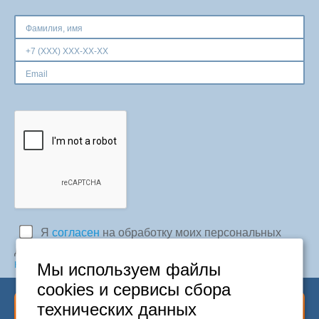
Москва
+7 (495) 646-74-40
Петербург
+7 (812) 418-22-18
Полная версия сайта
Я
согласен
на обработку моих персональных
данных в соответствии с
Политикой
конфиденциальности
Мы используем файлы
cookies и сервисы сбора
технических данных
Отправить заявку