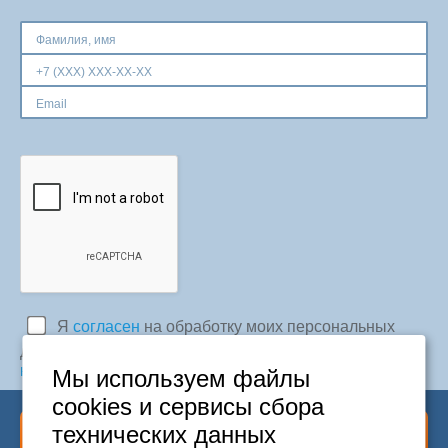
Москва
+7 (495) 646-74-40
Петербург
+7 (812) 418-22-18
Полная версия сайта
Я
согласен
на обработку моих персональных
данных в соответствии с
Политикой
конфиденциальности
Мы используем файлы
cookies и сервисы сбора
технических данных
Отправить заявку