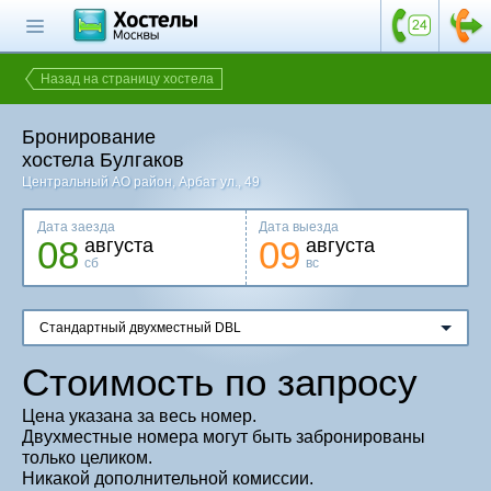
Главная страница
Поиск хостела
Назад на страницу хостела
Все хостелы
Бронирование
Отзывы о
хостела Булгаков
хостелах
Центральный АО район
, Арбат ул., 49
Каталог хостелов
Дата заезда
Дата выезда
08
09
августа
августа
Как оплатить
сб
вс
Контакты
Стандартный двухместный DBL
Наши группы
в социальных сетях
Стоимость по запросу
Цена указана за весь номер.
Двухместные номера могут быть забронированы
Бесплатный по России
только целиком.
8 (800) 222-58-32
Никакой дополнительной комиссии.