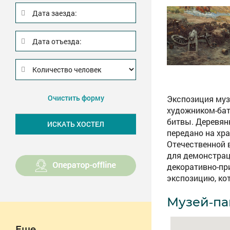
Дата заезда:
Дата отъезда:
Очистить форму
Экспозиция муз
художником-бата
битвы. Деревянн
передано на хра
Отечественной 
для демонстрац
декоративно-пр
экспозицию, ко
Музей-па
Еще